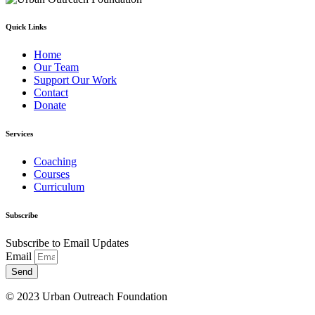
Quick Links
Home
Our Team
Support Our Work
Contact
Donate
Services
Coaching
Courses
Curriculum
Subscribe
Subscribe to Email Updates
Email
Send
© 2023 Urban Outreach Foundation