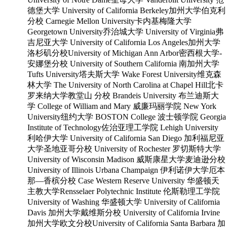
德堡大学 University of California Berkeley加州大学伯克利
分校 Carnegie Mellon University卡内基梅隆大学
Georgetown University乔治城大学 University of Virginia弗
吉尼亚大学 University of California Los Angeles加州大学
洛杉矶分校University of Michigan Ann Arbor密西根大学-
安娜堡分校 University of Southern California 南加州大学
Tufts University塔夫斯大学 Wake Forest University维克森
林大学 The University of North Carolina at Chapel Hill北卡
罗来纳大学教堂山 分校 Brandeis University 布兰迪斯大
学 College of William and Mary 威廉玛丽学院 New York
University纽约大学 BOSTON College 波士顿学院 Georgia
Institute of Technology佐治亚理工学院 Lehigh University
利哈伊大学 University of California San Diego 加利福尼亚
大学圣地亚哥分校 University of Rochester 罗切斯特大学
University of Wisconsin Madison 威斯康星大学麦迪逊分校
University of Illinois Urbana Champaign 伊利诺伊大学厄本
那—香槟分校 Case Western Reserve University 华盛顿天
主教大学Rensselaer Polytechnic Institute 伦斯勒理工学院
University of Washing 华盛顿大学 University of California
Davis 加州大学戴维斯分校 University of California Irvine
加州大学欧文分校University of California Santa Barbara 加