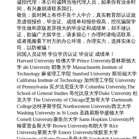
诚招代理：本公司诚聘当地代理人员，如果你有业余时
间，有兴趣就请联系我们。
敬告：面对网上有些不良个人中介，真实教育部认证故
意虚假报价，毕业证、成绩单却报价很高，挖坑骗留学
学生做和原版差异很大的毕业证和成绩单，却不做认
证，欺骗广大留学生，请多留心！办理时请电话联系，
或者视频看下对方的办公环境，办理实力，选择实体公
司，以防被骗！
回国人员证明 学位学历认证 毕业证 成绩单！
Harvard University 哈佛大学 Prince University普林斯顿大
学 ale University 耶鲁大学 Massachusetts Institute of
Technology 麻省理工学院 Stanford University 斯坦福大学
California Institute of Technology 加州理工学院 University
of Pennsylvania 宾夕法尼亚大学 Columbia University,The
School of General Studies 哥伦比亚大学Duke University 杜
克大学 The University of Chicago芝加哥大学 Dartmouth
College达特茅斯学院 Northwestern University西北大学
Washing University in St Louis 圣路易斯华盛顿大学
Cornell University康奈尔大学 Sams Hopkins University约
翰霍普金斯大学 Brown University布朗大学 Rice
University莱斯大学 Emory University埃默里大学
University of Notre Dame圣母大学 Vanderbilt University 范