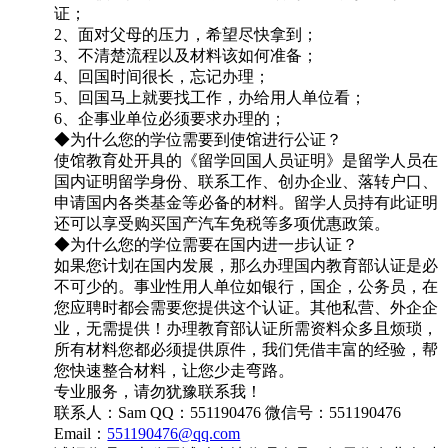
证；
2、面对父母的压力，希望尽快拿到；
3、不清楚流程以及材料该如何准备；
4、回国时间很长，忘记办理；
5、回国马上就要找工作，办给用人单位看；
6、企事业单位必须要求办理的；
◆为什么您的学位需要到使馆进行公证？
使馆教育处开具的《留学回国人员证明》是留学人员在
国内证明留学身份、联系工作、创办企业、落转户口、
申请国内各类基金等必备的材料。留学人员持有此证明
还可以享受购买国产汽车免税等多项优惠政策。
◆为什么您的学位需要在国内进一步认证？
如果您计划在国内发展，那么办理国内教育部认证是必
不可少的。事业性用人单位如银行，国企，公务员，在
您应聘时都会需要您提供这个认证。其他私营、外企企
业，无需提供！办理教育部认证所需资料众多且烦琐，
所有材料您都必须提供原件，我们凭借丰富的经验，帮
您快速整合材料，让您少走弯路。
专业服务，请勿犹豫联系我！
联系人：Sam QQ：551190476 微信号：551190476
Email：
551190476@qq.com