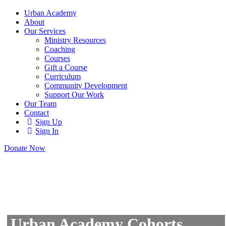
Urban Academy
About
Our Services
Ministry Resources
Coaching
Courses
Gift a Course
Curriculum
Community Development
Support Our Work
Our Team
Contact
Sign Up
Sign In
Donate Now
Urban Academy Cohorts