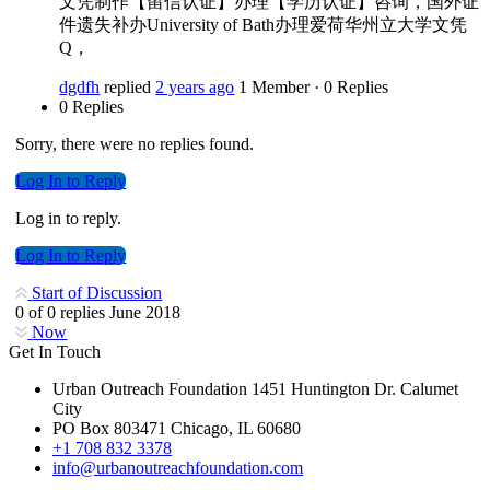
文凭制作【留信认证】办理【学历认证】咨询，国外证
件遗失补办University of Bath办理爱荷华州立大学文凭
Q，
dgdfh
replied
2 years ago
1 Member
·
0 Replies
0 Replies
Sorry, there were no replies found.
Log In to Reply
Log in to reply.
Log In to Reply
Start of Discussion
0
of
0
replies
June 2018
Now
Get In Touch
Urban Outreach Foundation 1451 Huntington Dr. Calumet
City
PO Box 803471 Chicago, IL 60680
+1 708 832 3378
info@urbanoutreachfoundation.com