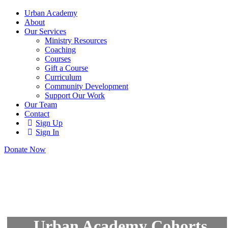
Urban Academy
About
Our Services
Ministry Resources
Coaching
Courses
Gift a Course
Curriculum
Community Development
Support Our Work
Our Team
Contact
Sign Up
Sign In
Donate Now
Urban Academy Cohorts