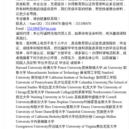
其他私营、外企企业，无需提供！办理教育部认证所需资料众多且烦琐，
所有材料您都必须提供原件，我们凭借丰富的经验，帮您快速整合材料，
让您少走弯路。
专业服务，请勿犹豫联系我！
联系人：Sam QQ：551190476 微信号：551190476
Email：
551190476@qq.com
诚招代理：本公司诚聘当地代理人员，如果你有业余时间，有兴趣就请联
系我们。
敬告：面对网上有些不良个人中介，真实教育部认证故意虚假报价，毕业
证、成绩单却报价很高，挖坑骗留学学生做和原版差异很大的毕业证和成
绩单，却不做认证，欺骗广大留学生，请多留心！办理时请电话联系，或
者视频看下对方的办公环境，办理实力，选择实体公司，以防被骗！
回国人员证明 学位学历认证 毕业证 成绩单！
Harvard University 哈佛大学 Prince University普林斯顿大学 ale University 耶
鲁大学 Massachusetts Institute of Technology 麻省理工学院 Stanford
University 斯坦福大学 California Institute of Technology 加州理工学院
University of Pennsylvania 宾夕法尼亚大学 Columbia University,The School of
General Studies 哥伦比亚大学Duke University 杜克大学 The University of
Chicago芝加哥大学 Dartmouth College达特茅斯学院 Northwestern University
西北大学 Washing University in St Louis 圣路易斯华盛顿大学 Cornell
University康奈尔大学 Sams Hopkins University约翰霍普金斯大学 Brown
University布朗大学 Rice University莱斯大学 Emory University埃默里大学
University of Notre Dame圣母大学 Vanderbilt University 范德堡大学
University of California Berkeley加州大学伯克利分校 Carnegie Mellon
University卡内基梅隆大学
Georgetown University乔治城大学 University of Virginia弗吉尼亚大学