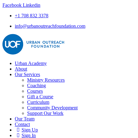
Facebook
Linkedin
+1 708 832 3378
info@urbanoutreachfoundation.com
Urban Academy
About
Our Services
Ministry Resources
Coaching
Courses
Gift a Course
Curriculum
Community Development
Support Our Work
Our Team
Contact
Sign Up
Sign In