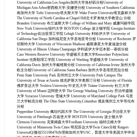
University of California Los Angeles加州大学洛杉矶分校University of
Michigan Ann Arbor密西根大学-安娜堡分校 University of Southern California
南加州大学 Tufts University塔夫斯大学 Wake Forest University维克森林大学
The University of North Carolina at Chapel Hill北卡罗来纳大学教堂山 分校
Brandeis University 布兰迪斯大学 College of William and Mary 威廉玛丽学院
New York University纽约大学 BOSTON College 波士顿学院 Georgia Institute
of Technology佐治亚理工学院 Lehigh University 利哈伊大学 University of
California San Diego 加利福尼亚大学圣地亚哥分校 University of Rochester 罗
切斯特大学 University of Wisconsin Madison 威斯康星大学麦迪逊分校
University of Illinois Urbana Champaign 伊利诺伊大学厄本那—香槟分校
Case Western Reserve University 华盛顿天主教大学Rensselaer Polytechnic
Institute 伦斯勒理工学院 University of Washing 华盛顿大学 University of
California Davis 加州大学戴维斯分校 University of California Irvine 加州大学
欧文分校University of California Santa Barbara 加州大学圣塔芭芭拉分校
Penn State University Park 宾州州立大学-University Park Campus The
University of Texas at Austin 德克萨斯大学奥斯汀分校 University of Florida
佛罗里达大学 Yeshiva University 叶史瓦大学 Tulane University 杜兰大学
University of Miami 迈阿密大学 The George Washing University 乔治华盛顿
大学 Syracuse University 雪城大学 University of Maryland College Park 马里
兰大学帕克分校 The Ohio State University,Columbus 俄亥俄州立大学哥伦布
分校
Pepperdine University 佩珀代因大学 The University of Georgia 乔治亚大学
University of Pittsburgh 匹兹堡大学 BOSTON University 波士顿大学
Clemson University 克莱姆森大学Fordham University 福特汉姆大学
University of Minnesota Twin Cities 明尼苏达大学Twin Cities分校 Rutgers
UniversitQ/微信551190476办理南加州大学USC，普渡大学等美国大学毕业