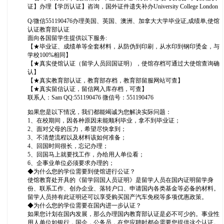
证】办理【学历认证】咨询，国外证件遗失补办University College London
Q/微信551190476办理美国、英国、澳洲、加拿大大学毕业证,成绩单,使馆
认证教育部认证
面向各国留学生提供以下服务:
【★毕业证、成绩单等全套材料，从防伪到印刷，从水印到钢印烫金，与
学校100%相同】
【★真实使馆认证（留学人员回国证明），使馆存档可通过大使馆查询确
认】
【★真实教育部认证，教育部存档，教育部留服网站可查】
【★真实留信认证，留信网入库存档，可查】
联系人：Sam QQ:551190476 微信号：551190476
如果您是以下情况，我们都能竭诚为您解决实际问题：
1、在校期间，因各种原因未能顺利毕业，拿不到毕业证；
2、面对父母的压力，希望尽快拿到；
3、不清楚流程以及材料该如何准备；
4、回国时间很长，忘记办理；
5、回国马上就要找工作，办给用人单位看；
6、企事业单位必须要求办理的；
◆为什么您的学位需要到使馆进行公证？
使馆教育处开具的《留学回国人员证明》是留学人员在国内证明留学身
份、联系工作、创办企业、落转户口、申请国内各类基金等必备的材料。
留学人员持有此证明还可以享受购买国产汽车免税等多项优惠政策。
◆为什么您的学位需要在国内进一步认证？
如果您计划在国内发展，那么办理国内教育部认证是必不可少的。事业性
用人单位如银行，国企，公务员，在您应聘时都会需要您提供这个认证。