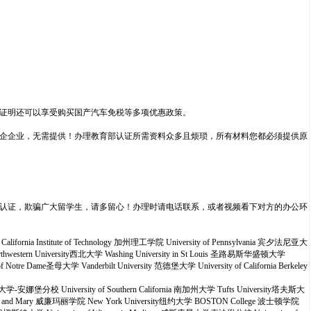
证明还可以享受购买国产汽车免税等多项优惠政策。
企企业，无需提供！办理教育部认证所需资料众多且烦琐，所有材料您都必须提供原
认证，欺骗广大留学生，请多留心！办理时请电话联系，或者视频看下对方的办公环
alifornia Institute of Technology 加州理工学院 University of Pennsylvania 宾夕法尼亚大
orthwestern University西北大学 Washing University in St Louis 圣路易斯华盛顿大学
re Dame圣母大学 Vanderbilt University 范德堡大学 University of California Berkeley
西根大学-安娜堡分校 University of Southern California 南加州大学 Tufts University塔夫斯大
William and Mary 威廉玛丽学院 New York University纽约大学 BOSTON College 波士顿学院