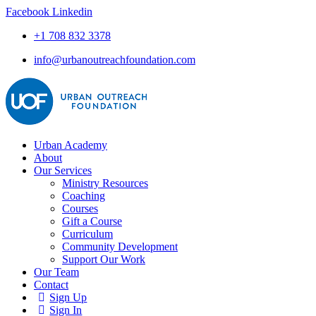
Facebook
Linkedin
+1 708 832 3378
info@urbanoutreachfoundation.com
Urban Academy
About
Our Services
Ministry Resources
Coaching
Courses
Gift a Course
Curriculum
Community Development
Support Our Work
Our Team
Contact
Sign Up
Sign In