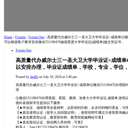
Home
›
Forums
›
Forum One
›
高质量代办威尔士三一圣大卫大学毕业证+成绩单Q/
可以根据客户要求安排微信551190476做假普渡大学毕业证||成绩单||做文凭证书，
Forum One
高质量代办威尔士三一圣大卫大学毕业证+成绩单Q
以安排办理，毕业证成绩单，学校，专业，学位，毕业
Posted by
dgdfh
on July 10, 2024 at 5:46 pm
高质量代办威尔士三一圣大卫大学毕业证+成绩单Q/微信55119047
排
Q/微信551190476办理美国、英国、澳洲、加拿大大学毕业证,成绩单,使
面向各国留学生提供以下服务:
【★毕业证、成绩单等全套材料，从防伪到印刷，从水印到钢印烫金，与学校
【★真实使馆认证（留学人员回国证明），使馆存档可通过大使馆查询确
【★真实教育部认证，教育部存档，教育部留服网站可查】
【★真实留信认证，留信网入库存档，可查】
联系人：Sam QQ:551190476 微信号：551190476