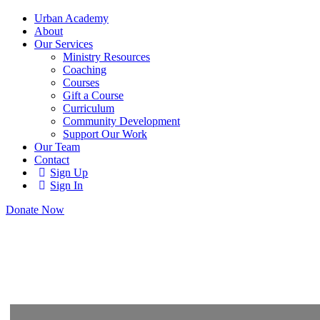
Urban Academy
About
Our Services
Ministry Resources
Coaching
Courses
Gift a Course
Curriculum
Community Development
Support Our Work
Our Team
Contact
Sign Up
Sign In
Donate Now