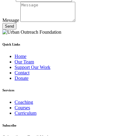
Message
Send
Quick Links
Home
Our Team
Support Our Work
Contact
Donate
Services
Coaching
Courses
Curriculum
Subscribe