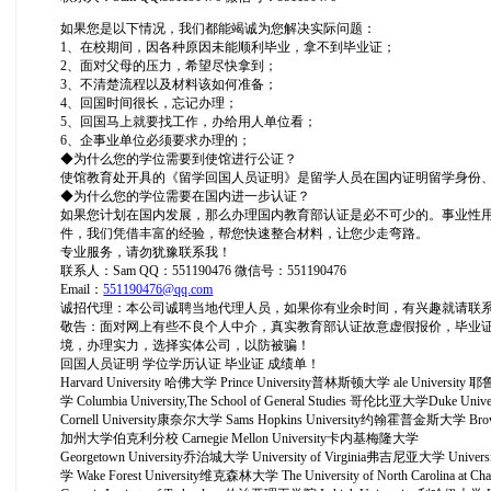
如果您是以下情况，我们都能竭诚为您解决实际问题：
1、在校期间，因各种原因未能顺利毕业，拿不到毕业证；
2、面对父母的压力，希望尽快拿到；
3、不清楚流程以及材料该如何准备；
4、回国时间很长，忘记办理；
5、回国马上就要找工作，办给用人单位看；
6、企事业单位必须要求办理的；
◆为什么您的学位需要到使馆进行公证？
使馆教育处开具的《留学回国人员证明》是留学人员在国内证明留学身份
◆为什么您的学位需要在国内进一步认证？
如果您计划在国内发展，那么办理国内教育部认证是必不可少的。事业性
件，我们凭借丰富的经验，帮您快速整合材料，让您少走弯路。
专业服务，请勿犹豫联系我！
联系人：Sam QQ：551190476 微信号：551190476
Email：
551190476@qq.com
诚招代理：本公司诚聘当地代理人员，如果你有业余时间，有兴趣就请联
敬告：面对网上有些不良个人中介，真实教育部认证故意虚假报价，毕业
境，办理实力，选择实体公司，以防被骗！
回国人员证明 学位学历认证 毕业证 成绩单！
Harvard University 哈佛大学 Prince University普林斯顿大学 ale University 耶鲁
学 Columbia University,The School of General Studies 哥伦比亚大学Duke 
Cornell University康奈尔大学 Sams Hopkins University约翰霍普金斯大学 Brown U
加州大学伯克利分校 Carnegie Mellon University卡内基梅隆大学
Georgetown University乔治城大学 University of Virginia弗吉尼亚大学 Univer
学 Wake Forest University维克森林大学 The University of North Caroli