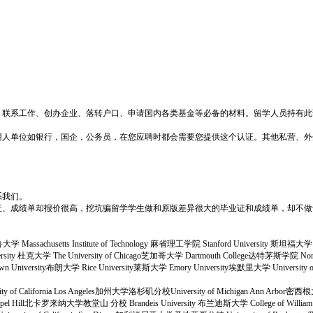
、联系工作、创办企业、落转户口、申请国内各类基金等必备的材料。留学人员持有此
用人单位如银行，国企，公务员，在您应聘时都会需要您提供这个认证。其他私营、外
系我们。
证、成绩单却报价很高，挖坑骗留学学生做和原版差异很大的毕业证和成绩单，却不做
大学 Massachusetts Institute of Technology 麻省理工学院 Stanford University 斯坦福大学 C
University 杜克大学 The University of Chicago芝加哥大学 Dartmouth College达特茅斯学院 N
niversity布朗大学 Rice University莱斯大学 Emory University埃默里大学 University of Not
sity of California Los Angeles加州大学洛杉矶分校University of Michigan Ann Arbor密
na at Chapel Hill北卡罗来纳大学教堂山 分校 Brandeis University 布兰迪斯大学 College of 