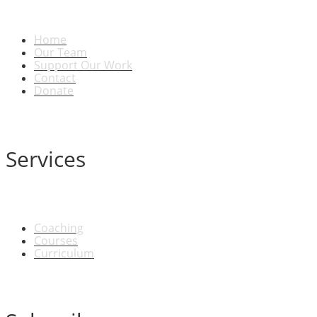
Home
Our Team
Support Our Work
Contact
Donate
Services
Coaching
Courses
Curriculum