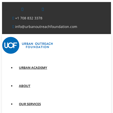
Facebook
Linkedin
+1 708 832 3378
info@urbanoutreachfoundation.com
URBAN ACADEMY
ABOUT
OUR SERVICES