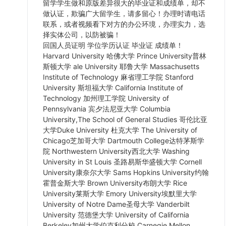
留学学生做和原版差异很大的毕业证和成绩单，却不
做认证，欺骗广大留学生，请多留心！办理时请电话
联系，或者视频看下对方的办公环境，办理实力，选
择实体公司，以防被骗！
回国人员证明 学位学历认证 毕业证 成绩单！
Harvard University 哈佛大学 Prince University普林
斯顿大学 ale University 耶鲁大学 Massachusetts
Institute of Technology 麻省理工学院 Stanford
University 斯坦福大学 California Institute of
Technology 加州理工学院 University of
Pennsylvania 宾夕法尼亚大学 Columbia
University,The School of General Studies 哥伦比亚
大学Duke University 杜克大学 The University of
Chicago芝加哥大学 Dartmouth College达特茅斯学
院 Northwestern University西北大学 Washing
University in St Louis 圣路易斯华盛顿大学 Cornell
University康奈尔大学 Sams Hopkins University约翰
霍普金斯大学 Brown University布朗大学 Rice
University莱斯大学 Emory University埃默里大学
University of Notre Dame圣母大学 Vanderbilt
University 范德堡大学 University of California
Berkeley加州大学伯克利分校 Carnegie Mellon