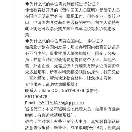
◆为什么您的学位需要到使馆进行公证？
使馆教育处开具的《留学回国人员证明》是留学人员
在国内证明留学身份、联系工作、创办企业、落转户
口、申请国内各类基金等必备的材料。留学人员持有
此证明还可以享受购买国产汽车免税等多项优惠政
策。
◆为什么您的学位需要在国内进一步认证？
如果您计划在国内发展，那么办理国内教育部认证是
必不可少的。事业性用人单位如银行，国企，公务
员，在您应聘时都会需要您提供这个认证。其他私
营、外企企业，无需提供！办理教育部认证所需资料
众多且烦琐，所有材料您都必须提供原件，我们凭借
丰富的经验，帮您快速整合材料，让您少走弯路。
专业服务，请勿犹豫联系我！
联系人：Sam QQ：551190476 微信号：
551190476
551190476@qq.com
Email：
诚招代理：本公司诚聘当地代理人员，如果你有业余
时间，有兴趣就请联系我们。
敬告：面对网上有些不良个人中介，真实教育部认证
故意虚假报价，毕业证、成绩单却报价很高，挖坑骗