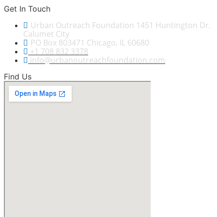
Get In Touch
Urban Outreach Foundation 1451 Huntington Dr.
Calumet City
PO Box 803471 Chicago, IL 60680
+1 708 832 3378
info@urbanoutreachfoundation.com
Find Us