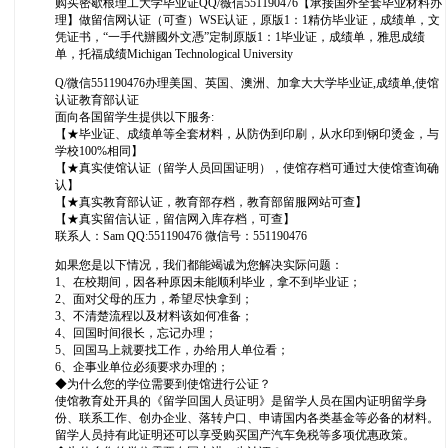
购买密歇根理工大学毕业证QQ/薇信551190476【承接国外全套毕业材料办
理】做留信网认证（可查）WSE认证，原版1：1精仿毕业证，成绩单，文
凭证书，“一手代辦國外文憑”定制原版1：1毕业证，成绩单，雅思成绩
单，托福成绩Michigan Technological University
Q/微信551190476办理美国、英国、澳洲、加拿大大学毕业证,成绩单,使馆
认证教育部认证
面向各国留学生提供以下服务:
【★毕业证、成绩单等全套材料，从防伪到印刷，从水印到钢印烫金，与
学校100%相同】
【★真实使馆认证（留学人员回国证明），使馆存档可通过大使馆查询确
认】
【★真实教育部认证，教育部存档，教育部留服网站可查】
【★真实留信认证，留信网入库存档，可查】
联系人：Sam QQ:551190476 微信号：551190476
如果您是以下情况，我们都能竭诚为您解决实际问题：
1、在校期间，因各种原因未能顺利毕业，拿不到毕业证；
2、面对父母的压力，希望尽快拿到；
3、不清楚流程以及材料该如何准备；
4、回国时间很长，忘记办理；
5、回国马上就要找工作，办给用人单位看；
6、企事业单位必须要求办理的；
◆为什么您的学位需要到使馆进行公证？
使馆教育处开具的《留学回国人员证明》是留学人员在国内证明留学身
份、联系工作、创办企业、落转户口、申请国内各类基金等必备的材料。
留学人员持有此证明还可以享受购买国产汽车免税等多项优惠政策。