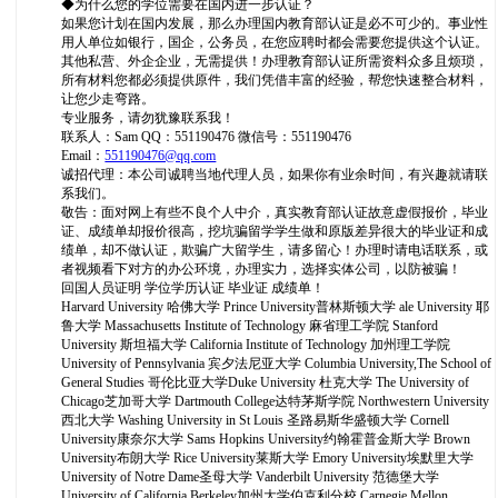
◆为什么您的学位需要在国内进一步认证？
如果您计划在国内发展，那么办理国内教育部认证是必不可少的。事业性
用人单位如银行，国企，公务员，在您应聘时都会需要您提供这个认证。
其他私营、外企企业，无需提供！办理教育部认证所需资料众多且烦琐，
所有材料您都必须提供原件，我们凭借丰富的经验，帮您快速整合材料，
让您少走弯路。
专业服务，请勿犹豫联系我！
联系人：Sam QQ：551190476 微信号：551190476
Email：
551190476@qq.com
诚招代理：本公司诚聘当地代理人员，如果你有业余时间，有兴趣就请联
系我们。
敬告：面对网上有些不良个人中介，真实教育部认证故意虚假报价，毕业
证、成绩单却报价很高，挖坑骗留学学生做和原版差异很大的毕业证和成
绩单，却不做认证，欺骗广大留学生，请多留心！办理时请电话联系，或
者视频看下对方的办公环境，办理实力，选择实体公司，以防被骗！
回国人员证明 学位学历认证 毕业证 成绩单！
Harvard University 哈佛大学 Prince University普林斯顿大学 ale University 耶
鲁大学 Massachusetts Institute of Technology 麻省理工学院 Stanford
University 斯坦福大学 California Institute of Technology 加州理工学院
University of Pennsylvania 宾夕法尼亚大学 Columbia University,The School of
General Studies 哥伦比亚大学Duke University 杜克大学 The University of
Chicago芝加哥大学 Dartmouth College达特茅斯学院 Northwestern University
西北大学 Washing University in St Louis 圣路易斯华盛顿大学 Cornell
University康奈尔大学 Sams Hopkins University约翰霍普金斯大学 Brown
University布朗大学 Rice University莱斯大学 Emory University埃默里大学
University of Notre Dame圣母大学 Vanderbilt University 范德堡大学
University of California Berkeley加州大学伯克利分校 Carnegie Mellon