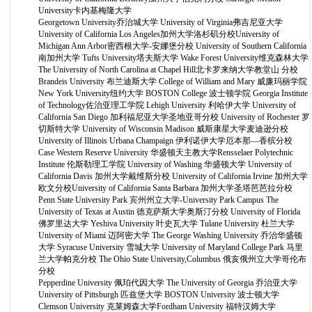
University卡内基梅隆大学
Georgetown University乔治城大学 University of Virginia弗吉尼亚大学
University of California Los Angeles加州大学洛杉矶分校University of
Michigan Ann Arbor密西根大学-安娜堡分校 University of Southern California
南加州大学 Tufts University塔夫斯大学 Wake Forest University维克森林大学
The University of North Carolina at Chapel Hill北卡罗来纳大学教堂山 分校
Brandeis University 布兰迪斯大学 College of William and Mary 威廉玛丽学院
New York University纽约大学 BOSTON College 波士顿学院 Georgia Institute
of Technology佐治亚理工学院 Lehigh University 利哈伊大学 University of
California San Diego 加利福尼亚大学圣地亚哥分校 University of Rochester 罗
切斯特大学 University of Wisconsin Madison 威斯康星大学麦迪逊分校
University of Illinois Urbana Champaign 伊利诺伊大学厄本那—香槟分校
Case Western Reserve University 华盛顿天主教大学Rensselaer Polytechnic
Institute 伦斯勒理工学院 University of Washing 华盛顿大学 University of
California Davis 加州大学戴维斯分校 University of California Irvine 加州大学
欧文分校University of California Santa Barbara 加州大学圣塔芭芭拉分校
Penn State University Park 宾州州立大学-University Park Campus The
University of Texas at Austin 德克萨斯大学奥斯汀分校 University of Florida
佛罗里达大学 Yeshiva University 叶史瓦大学 Tulane University 杜兰大学
University of Miami 迈阿密大学 The George Washing University 乔治华盛顿
大学 Syracuse University 雪城大学 University of Maryland College Park 马里
兰大学帕克分校 The Ohio State University,Columbus 俄亥俄州立大学哥伦布
分校
Pepperdine University 佩珀代因大学 The University of Georgia 乔治亚大学
University of Pittsburgh 匹兹堡大学 BOSTON University 波士顿大学
Clemson University 克莱姆森大学Fordham University 福特汉姆大学