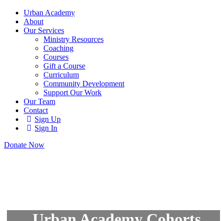
Urban Academy
About
Our Services
Ministry Resources
Coaching
Courses
Gift a Course
Curriculum
Community Development
Support Our Work
Our Team
Contact
Sign Up
Sign In
Donate Now
Urban Academy Cohorts