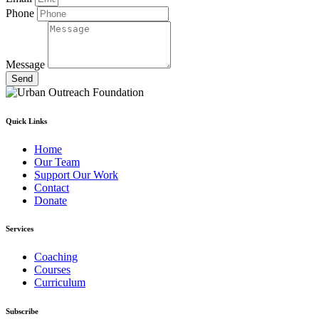
Phone
Message
Send
Quick Links
Home
Our Team
Support Our Work
Contact
Donate
Services
Coaching
Courses
Curriculum
Subscribe