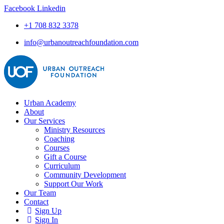
Facebook
Linkedin
+1 708 832 3378
info@urbanoutreachfoundation.com
Urban Academy
About
Our Services
Ministry Resources
Coaching
Courses
Gift a Course
Curriculum
Community Development
Support Our Work
Our Team
Contact
Sign Up
Sign In