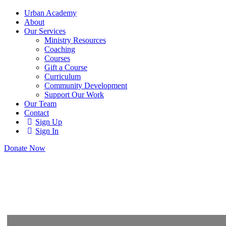
Urban Academy
About
Our Services
Ministry Resources
Coaching
Courses
Gift a Course
Curriculum
Community Development
Support Our Work
Our Team
Contact
Sign Up
Sign In
Donate Now