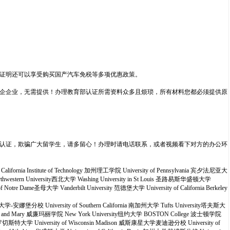
证明还可以享受购买国产汽车免税等多项优惠政策。
企企业，无需提供！办理教育部认证所需资料众多且烦琐，所有材料您都必须提供原
认证，欺骗广大留学生，请多留心！办理时请电话联系，或者视频看下对方的办公环
alifornia Institute of Technology 加州理工学院 University of Pennsylvania 宾夕法尼亚大
orthwestern University西北大学 Washing University in St Louis 圣路易斯华盛顿大学
re Dame圣母大学 Vanderbilt University 范德堡大学 University of California Berkeley
西根大学-安娜堡分校 University of Southern California 南加州大学 Tufts University塔夫斯大
William and Mary 威廉玛丽学院 New York University纽约大学 BOSTON College 波士顿学院
ter 罗切斯特大学 University of Wisconsin Madison 威斯康星大学麦迪逊分校 University of