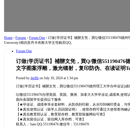
Home
›
Forums
›
Forum One
›
订做{学历证书】補辦文凭，買Q/微信551190476
University1精仿苏丹卡布斯大学文凭购买QQ。
Forum One
订做{学历证书】補辦文凭，買Q/微信551190
文字图案浮雕，激光镭射，复印防伪、在读证明Texas 
Posted by
dgdfh
on July 10, 2024 at 1:34 pm
订做{学历证书】補辦文凭，買Q/微信551190476德州理工大学办毕业证||成
Q/微信551190476办理美国、英国、澳洲、加拿大大学毕业证,成绩单,使
面向各国留学生提供以下服务:
【★毕业证、成绩单等全套材料，从防伪到印刷，从水印到钢印烫金，与学校
【★真实使馆认证（留学人员回国证明），使馆存档可通过大使馆查询确
【★真实教育部认证，教育部存档，教育部留服网站可查】
【★真实留信认证，留信网入库存档，可查】
联系人：Sam QQ:551190476 微信号：551190476