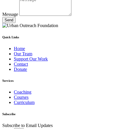
Message
Send
Quick Links
Home
Our Team
Support Our Work
Contact
Donate
Services
Coaching
Courses
Curriculum
Subscribe
Subscribe to Email Updates