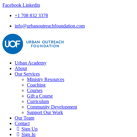
Facebook
Linkedin
+1 708 832 3378
info@urbanoutreachfoundation.com
Urban Academy
About
Our Services
Ministry Resources
Coaching
Courses
Gift a Course
Curriculum
Community Development
Support Our Work
Our Team
Contact
Sign Up
Sign In