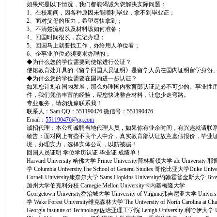
如果您是以下情况，我们都能竭诚为您解决实际问题：
1、在校期间，因各种原因未能顺利毕业，拿不到毕业证；
2、面对父母的压力，希望尽快拿到；
3、不清楚流程以及材料该如何准备；
4、回国时间很长，忘记办理；
5、回国马上就要找工作，办给用人单位看；
6、企事业单位必须要求办理的；
◆为什么您的学位需要到使馆进行公证？
使馆教育处开具的《留学回国人员证明》是留学人员在国内证明留学身份
◆为什么您的学位需要在国内进一步认证？
如果您计划在国内发展，那么办理国内教育部认证是必不可少的。事业性
件，我们凭借丰富的经验，帮您快速整合材料，让您少走弯路。
专业服务，请勿犹豫联系我！
联系人：Sam QQ：551190476 微信号：551190476
Email：
551190476@qq.com
诚招代理：本公司诚聘当地代理人员，如果你有业余时间，有兴趣就请联
敬告：面对网上有些不良个人中介，真实教育部认证故意虚假报价，毕业
境，办理实力，选择实体公司，以防被骗！
回国人员证明 学位学历认证 毕业证 成绩单！
Harvard University 哈佛大学 Prince University普林斯顿大学 ale University 耶鲁
学 Columbia University,The School of General Studies 哥伦比亚大学Duke 
Cornell University康奈尔大学 Sams Hopkins University约翰霍普金斯大学 Brown U
加州大学伯克利分校 Carnegie Mellon University卡内基梅隆大学
Georgetown University乔治城大学 University of Virginia弗吉尼亚大学 Univer
学 Wake Forest University维克森林大学 The University of North Caroli
Georgia Institute of Technology佐治亚理工学院 Lehigh University 利哈伊大