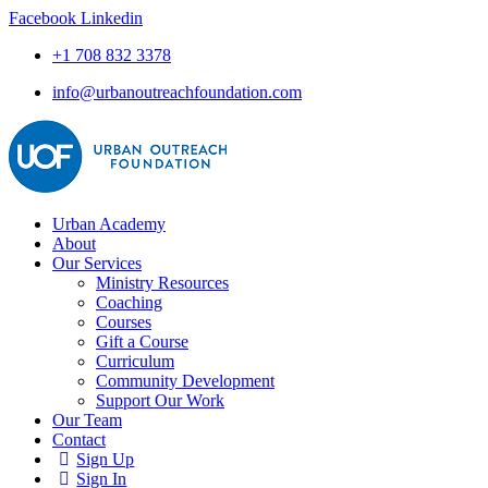
Facebook
Linkedin
+1 708 832 3378
info@urbanoutreachfoundation.com
Urban Academy
About
Our Services
Ministry Resources
Coaching
Courses
Gift a Course
Curriculum
Community Development
Support Our Work
Our Team
Contact
Sign Up
Sign In