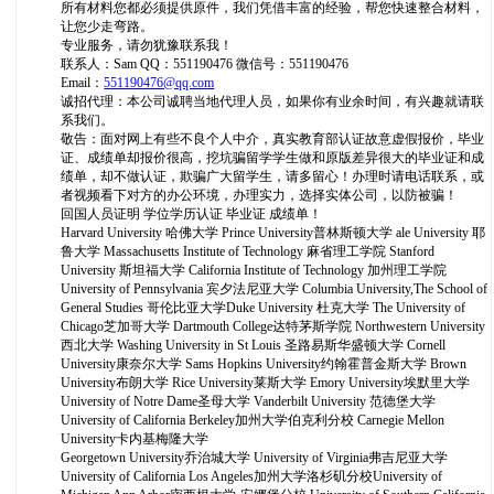
所有材料您都必须提供原件，我们凭借丰富的经验，帮您快速整合材料，
让您少走弯路。
专业服务，请勿犹豫联系我！
联系人：Sam QQ：551190476 微信号：551190476
Email：
551190476@qq.com
诚招代理：本公司诚聘当地代理人员，如果你有业余时间，有兴趣就请联
系我们。
敬告：面对网上有些不良个人中介，真实教育部认证故意虚假报价，毕业
证、成绩单却报价很高，挖坑骗留学学生做和原版差异很大的毕业证和成
绩单，却不做认证，欺骗广大留学生，请多留心！办理时请电话联系，或
者视频看下对方的办公环境，办理实力，选择实体公司，以防被骗！
回国人员证明 学位学历认证 毕业证 成绩单！
Harvard University 哈佛大学 Prince University普林斯顿大学 ale University 耶
鲁大学 Massachusetts Institute of Technology 麻省理工学院 Stanford
University 斯坦福大学 California Institute of Technology 加州理工学院
University of Pennsylvania 宾夕法尼亚大学 Columbia University,The School of
General Studies 哥伦比亚大学Duke University 杜克大学 The University of
Chicago芝加哥大学 Dartmouth College达特茅斯学院 Northwestern University
西北大学 Washing University in St Louis 圣路易斯华盛顿大学 Cornell
University康奈尔大学 Sams Hopkins University约翰霍普金斯大学 Brown
University布朗大学 Rice University莱斯大学 Emory University埃默里大学
University of Notre Dame圣母大学 Vanderbilt University 范德堡大学
University of California Berkeley加州大学伯克利分校 Carnegie Mellon
University卡内基梅隆大学
Georgetown University乔治城大学 University of Virginia弗吉尼亚大学
University of California Los Angeles加州大学洛杉矶分校University of