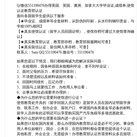
Q/微信551190476办理美国、英国、澳洲、加拿大大学毕业证,成绩单,使馆
认证教育部认证
面向各国留学生提供以下服务:
【★毕业证、成绩单等全套材料，从防伪到印刷，从水印到钢印烫金，与
学校100%相同】
【★真实使馆认证（留学人员回国证明），使馆存档可通过大使馆查询确
认】
【★真实教育部认证，教育部存档，教育部留服网站可查】
【★真实留信认证，留信网入库存档，可查】
联系人：Sam QQ:551190476 微信号：551190476
如果您是以下情况，我们都能竭诚为您解决实际问题：
1、在校期间，因各种原因未能顺利毕业，拿不到毕业证；
2、面对父母的压力，希望尽快拿到；
3、不清楚流程以及材料该如何准备；
4、回国时间很长，忘记办理；
5、回国马上就要找工作，办给用人单位看；
6、企事业单位必须要求办理的；
◆为什么您的学位需要到使馆进行公证？
使馆教育处开具的《留学回国人员证明》是留学人员在国内证明留学身
份、联系工作、创办企业、落转户口、申请国内各类基金等必备的材料。
留学人员持有此证明还可以享受购买国产汽车免税等多项优惠政策。
◆为什么您的学位需要在国内进一步认证？
如果您计划在国内发展，那么办理国内教育部认证是必不可少的。事业性
用人单位如银行，国企，公务员，在您应聘时都会需要您提供这个认证。
其他私营、外企企业，无需提供！办理教育部认证所需资料众多且烦琐，