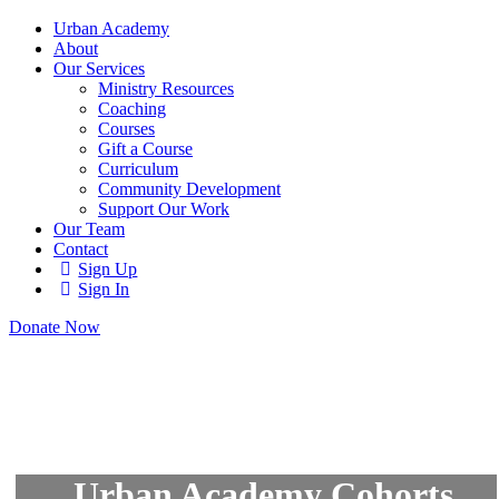
Urban Academy
About
Our Services
Ministry Resources
Coaching
Courses
Gift a Course
Curriculum
Community Development
Support Our Work
Our Team
Contact
Sign Up
Sign In
Donate Now
Urban Academy Cohorts