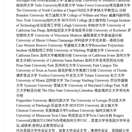
Michigan Ann Arbor密西根大学-安娜堡分校 University of Southern California
南加州大学 Tufts University塔夫斯大学 Wake Forest University维克森林大学
The University of North Carolina at Chapel Hill北卡罗来纳大学教堂山 分校
Brandeis University 布兰迪斯大学 College of William and Mary 威廉玛丽学院
New York University纽约大学 BOSTON College 波士顿学院 Georgia Institute
of Technology佐治亚理工学院 Lehigh University 利哈伊大学 University of
California San Diego 加利福尼亚大学圣地亚哥分校 University of Rochester 罗
切斯特大学 University of Wisconsin Madison 威斯康星大学麦迪逊分校
University of Illinois Urbana Champaign 伊利诺伊大学厄本那—香槟分校
Case Western Reserve University 华盛顿天主教大学Rensselaer Polytechnic
Institute 伦斯勒理工学院 University of Washing 华盛顿大学 University of
California Davis 加州大学戴维斯分校 University of California Irvine 加州大学
欧文分校University of California Santa Barbara 加州大学圣塔芭芭拉分校
Penn State University Park 宾州州立大学-University Park Campus The
University of Texas at Austin 德克萨斯大学奥斯汀分校 University of Florida
佛罗里达大学 Yeshiva University 叶史瓦大学 Tulane University 杜兰大学
University of Miami 迈阿密大学 The George Washing University 乔治华盛顿
大学 Syracuse University 雪城大学 University of Maryland College Park 马里
兰大学帕克分校 The Ohio State University,Columbus 俄亥俄州立大学哥伦布
分校
Pepperdine University 佩珀代因大学 The University of Georgia 乔治亚大学
University of Pittsburgh 匹兹堡大学 BOSTON University 波士顿大学
Clemson University 克莱姆森大学Fordham University 福特汉姆大学
University of Minnesota Twin Cities 明尼苏达大学Twin Cities分校 Rutgers
UniversitQ/微信551190476办理南加州大学USC，普渡大学等美国大学毕业
证,成绩单,使馆认证教育部认证
代办美国大学毕业证文凭，加拿大毕业证文凭，澳洲毕业证，英国硕士毕