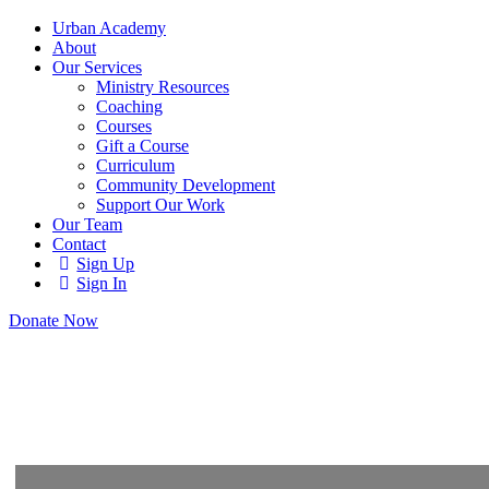
Urban Academy
About
Our Services
Ministry Resources
Coaching
Courses
Gift a Course
Curriculum
Community Development
Support Our Work
Our Team
Contact
Sign Up
Sign In
Donate Now