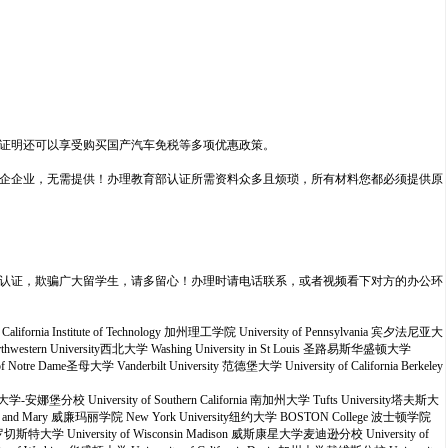
证明还可以享受购买国产汽车免税等多项优惠政策。
企企业，无需提供！办理教育部认证所需资料众多且烦琐，所有材料您都必须提供原
认证，欺骗广大留学生，请多留心！办理时请电话联系，或者视频看下对方的办公环
alifornia Institute of Technology 加州理工学院 University of Pennsylvania 宾夕法尼亚大
orthwestern University西北大学 Washing University in St Louis 圣路易斯华盛顿大学
re Dame圣母大学 Vanderbilt University 范德堡大学 University of California Berkeley
西根大学-安娜堡分校 University of Southern California 南加州大学 Tufts University塔夫斯大
William and Mary 威廉玛丽学院 New York University纽约大学 BOSTON College 波士顿学院
ter 罗切斯特大学 University of Wisconsin Madison 威斯康星大学麦迪逊分校 University of