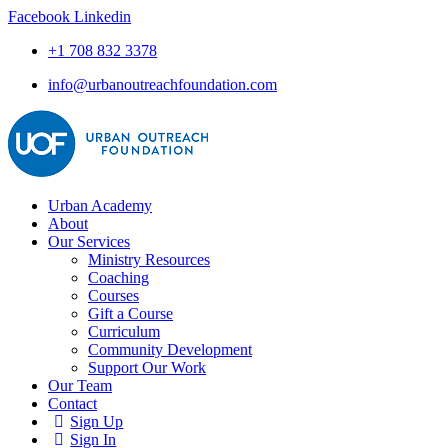
Facebook
Linkedin
+1 708 832 3378
info@urbanoutreachfoundation.com
Urban Academy
About
Our Services
Ministry Resources
Coaching
Courses
Gift a Course
Curriculum
Community Development
Support Our Work
Our Team
Contact
Sign Up
Sign In