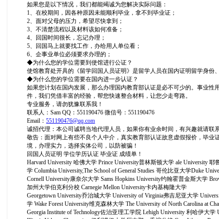
如果您是以下情况，我们都能竭诚为您解决实际问题：
1、在校期间，因各种原因未能顺利毕业，拿不到毕业证；
2、面对父母的压力，希望尽快拿到；
3、不清楚流程以及材料该如何准备；
4、回国时间很长，忘记办理；
5、回国马上就要找工作，办给用人单位看；
6、企事业单位必须要求办理的；
◆为什么您的学位需要到使馆进行公证？
使馆教育处开具的《留学回国人员证明》是留学人员在国内证明留学身份
◆为什么您的学位需要在国内进一步认证？
如果您计划在国内发展，那么办理国内教育部认证是必不可少的。事业性
件，我们凭借丰富的经验，帮您快速整合材料，让您少走弯路。
专业服务，请勿犹豫联系我！
联系人：Sam QQ：551190476 微信号：551190476
Email：
551190476@qq.com
诚招代理：本公司诚聘当地代理人员，如果你有业余时间，有兴趣就请联
敬告：面对网上有些不良个人中介，真实教育部认证故意虚假报价，毕业
境，办理实力，选择实体公司，以防被骗！
回国人员证明 学位学历认证 毕业证 成绩单！
Harvard University 哈佛大学 Prince University普林斯顿大学 ale University 耶鲁
学 Columbia University,The School of General Studies 哥伦比亚大学Duke 
Cornell University康奈尔大学 Sams Hopkins University约翰霍普金斯大学 Brown U
加州大学伯克利分校 Carnegie Mellon University卡内基梅隆大学
Georgetown University乔治城大学 University of Virginia弗吉尼亚大学 Univer
学 Wake Forest University维克森林大学 The University of North Caroli
Georgia Institute of Technology佐治亚理工学院 Lehigh University 利哈伊大