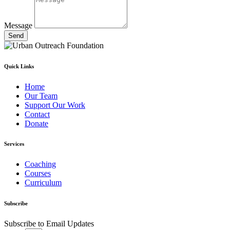
Message
Send
Quick Links
Home
Our Team
Support Our Work
Contact
Donate
Services
Coaching
Courses
Curriculum
Subscribe
Subscribe to Email Updates