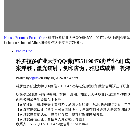
Home
›
Forums
›
Forum One
›
科罗拉多矿业大学QQ/薇信551190476办毕业
Colorado School of Mines纽卡斯尔大学文凭订制QQ，
Forum One
科罗拉多矿业大学QQ/薇信551190476办毕
案浮雕，激光镭射，复印防伪，雅思成绩单，托福成绩Col
Posted by
dgdfh
on July 10, 2024 at 5:47 pm
科罗拉多矿业大学QQ/薇信551190476办毕业证||成绩单做留信网认证（可
Q/微信551190476办理美国、英国、澳洲、加拿大大学毕业证,成绩单,使
面向各国留学生提供以下服务:
【★毕业证、成绩单等全套材料，从防伪到印刷，从水印到钢印烫金，与学校
【★真实使馆认证（留学人员回国证明），使馆存档可通过大使馆查询确
【★真实教育部认证，教育部存档，教育部留服网站可查】
【★真实留信认证，留信网入库存档，可查】
联系人：Sam QQ:551190476 微信号：551190476