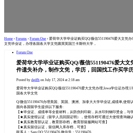
Home
›
Forums
›
Forum One
›
爱荷华大学毕业证购买QQ/薇信551190476爱大
文凭毕业证，办理各国各大学文凭購買英国兰卡斯特大学，
Forum One
爱荷华大学毕业证购买QQ/薇信551190476爱
件遗失补办，制作文凭，学历，回国找工作买学
Posted by
dgdfh
on July 17, 2024 at 2:18 am
爱荷华大学毕业证购买QQ/薇信551190476爱大文凭办理,Iowa学
国各大学文凭
Q/微信551190476办理美国、英国、澳洲、加拿大大学毕业证,成绩单,使
面向各国留学生提供以下服务:
【★毕业证、成绩单等全套材料，从防伪到印刷，从水印到钢印烫金，与学校
【★真实使馆认证（留学人员回国证明），使馆存档可通过大使馆查询确
【★真实教育部认证，教育部存档，教育部留服网站可查】
【★真实留信认证，留信网入库存档，可查】
联系人：Sam QQ:551190476 微信号：551190476