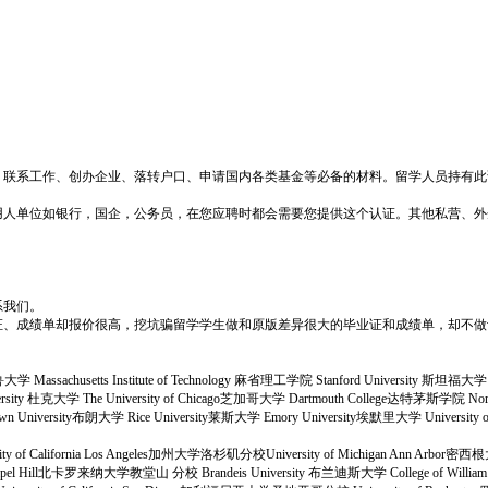
、联系工作、创办企业、落转户口、申请国内各类基金等必备的材料。留学人员持有此
用人单位如银行，国企，公务员，在您应聘时都会需要您提供这个认证。其他私营、外
系我们。
证、成绩单却报价很高，挖坑骗留学学生做和原版差异很大的毕业证和成绩单，却不做
大学 Massachusetts Institute of Technology 麻省理工学院 Stanford University 斯坦福大学 C
University 杜克大学 The University of Chicago芝加哥大学 Dartmouth College达特茅斯学院 N
niversity布朗大学 Rice University莱斯大学 Emory University埃默里大学 University of Not
sity of California Los Angeles加州大学洛杉矶分校University of Michigan Ann Arbor密
na at Chapel Hill北卡罗来纳大学教堂山 分校 Brandeis University 布兰迪斯大学 College of 