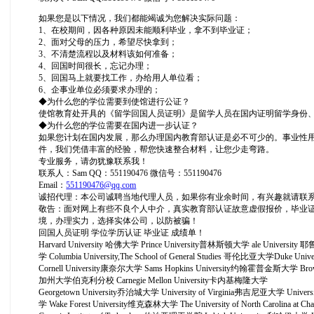
如果您是以下情况，我们都能竭诚为您解决实际问题：
1、在校期间，因各种原因未能顺利毕业，拿不到毕业证；
2、面对父母的压力，希望尽快拿到；
3、不清楚流程以及材料该如何准备；
4、回国时间很长，忘记办理；
5、回国马上就要找工作，办给用人单位看；
6、企事业单位必须要求办理的；
◆为什么您的学位需要到使馆进行公证？
使馆教育处开具的《留学回国人员证明》是留学人员在国内证明留学身份
◆为什么您的学位需要在国内进一步认证？
如果您计划在国内发展，那么办理国内教育部认证是必不可少的。事业性
件，我们凭借丰富的经验，帮您快速整合材料，让您少走弯路。
专业服务，请勿犹豫联系我！
联系人：Sam QQ：551190476 微信号：551190476
Email：
551190476@qq.com
诚招代理：本公司诚聘当地代理人员，如果你有业余时间，有兴趣就请联
敬告：面对网上有些不良个人中介，真实教育部认证故意虚假报价，毕业
境，办理实力，选择实体公司，以防被骗！
回国人员证明 学位学历认证 毕业证 成绩单！
Harvard University 哈佛大学 Prince University普林斯顿大学 ale University 耶鲁
学 Columbia University,The School of General Studies 哥伦比亚大学Duke 
Cornell University康奈尔大学 Sams Hopkins University约翰霍普金斯大学 Brown U
加州大学伯克利分校 Carnegie Mellon University卡内基梅隆大学
Georgetown University乔治城大学 University of Virginia弗吉尼亚大学 Univer
学 Wake Forest University维克森林大学 The University of North Caroli