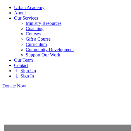
Urban Academy
About
Our Services
Ministry Resources
Coaching
Courses
Gift a Course
Curriculum
Community Development
Support Our Work
Our Team
Contact
Sign Up
Sign In
Donate Now