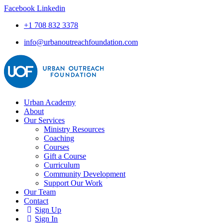
Facebook
Linkedin
+1 708 832 3378
info@urbanoutreachfoundation.com
Urban Academy
About
Our Services
Ministry Resources
Coaching
Courses
Gift a Course
Curriculum
Community Development
Support Our Work
Our Team
Contact
Sign Up
Sign In