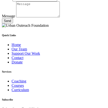
Message
Send
Quick Links
Home
Our Team
Support Our Work
Contact
Donate
Services
Coaching
Courses
Curriculum
Subscribe