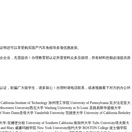
证明还可以享受购买国产汽车免税等多项优惠政策。
企企业，无需提供！办理教育部认证所需资料众多且烦琐，所有材料您都必须提供原
认证，欺骗广大留学生，请多留心！办理时请电话联系，或者视频看下对方的办公环
alifornia Institute of Technology 加州理工学院 University of Pennsylvania 宾夕法尼亚大
orthwestern University西北大学 Washing University in St Louis 圣路易斯华盛顿大学
re Dame圣母大学 Vanderbilt University 范德堡大学 University of California Berkeley
西根大学-安娜堡分校 University of Southern California 南加州大学 Tufts University塔夫斯大
William and Mary 威廉玛丽学院 New York University纽约大学 BOSTON College 波士顿学院