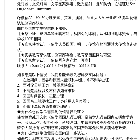
凭对照，文凭对照，文字图案浮雕，激光镭射，复印防伪、在读证明San
Diego State University
Q/微信551190476办理美国、英国、澳洲、加拿大大学毕业证,成绩单,使馆
认证教育部认证
面向各国留学生提供以下服务:
【★毕业证、成绩单等全套材料，从防伪到印刷，从水印到钢印烫金，与
学校100%相同】
【★真实使馆认证（留学人员回国证明），使馆存档可通过大使馆查询确
认】
【★真实教育部认证，教育部存档，教育部留服网站可查】
【★真实留信认证，留信网入库存档，可查】
联系人：Sam QQ:551190476 微信号：551190476
如果您是以下情况，我们都能竭诚为您解决实际问题：
1、在校期间，因各种原因未能顺利毕业，拿不到毕业证；
2、面对父母的压力，希望尽快拿到；
3、不清楚流程以及材料该如何准备；
4、回国时间很长，忘记办理；
5、回国马上就要找工作，办给用人单位看；
6、企事业单位必须要求办理的；
◆为什么您的学位需要到使馆进行公证？
使馆教育处开具的《留学回国人员证明》是留学人员在国内证明留学身
份、联系工作、创办企业、落转户口、申请国内各类基金等必备的材料。
留学人员持有此证明还可以享受购买国产汽车免税等多项优惠政策。
◆为什么您的学位需要在国内进一步认证？
如果您计划在国内发展，那么办理国内教育部认证是必不可少的。事业性