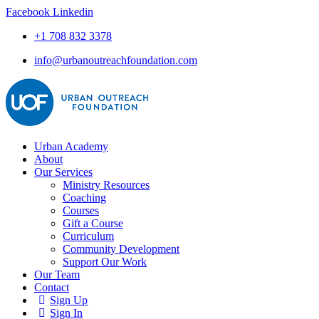
Facebook
Linkedin
+1 708 832 3378
info@urbanoutreachfoundation.com
Urban Academy
About
Our Services
Ministry Resources
Coaching
Courses
Gift a Course
Curriculum
Community Development
Support Our Work
Our Team
Contact
Sign Up
Sign In