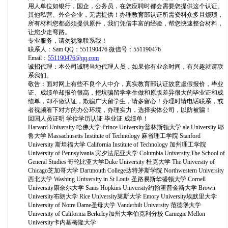
用人单位如银行，国企，公务员，在您应聘时都会需要您提供这个认证。
其他私营、外企企业，无需提供！办理教育部认证所需资料众多且烦琐，
所有材料您都必须提供原件，我们凭借丰富的经验，帮您快速整合材料，
让您少走弯路。
专业服务，请勿犹豫联系我！
联系人：Sam QQ：551190476 微信号：551190476
Email：
551190476@qq.com
诚招代理：本公司诚聘当地代理人员，如果你有业余时间，有兴趣就请联
系我们。
敬告：面对网上有些不良个人中介，真实教育部认证故意虚假报价，毕业
证、成绩单却报价很高，挖坑骗留学学生做和原版差异很大的毕业证和成
绩单，却不做认证，欺骗广大留学生，请多留心！办理时请电话联系，或
者视频看下对方的办公环境，办理实力，选择实体公司，以防被骗！
回国人员证明 学位学历认证 毕业证 成绩单！
Harvard University 哈佛大学 Prince University普林斯顿大学 ale University 耶
鲁大学 Massachusetts Institute of Technology 麻省理工学院 Stanford
University 斯坦福大学 California Institute of Technology 加州理工学院
University of Pennsylvania 宾夕法尼亚大学 Columbia University,The School of
General Studies 哥伦比亚大学Duke University 杜克大学 The University of
Chicago芝加哥大学 Dartmouth College达特茅斯学院 Northwestern University
西北大学 Washing University in St Louis 圣路易斯华盛顿大学 Cornell
University康奈尔大学 Sams Hopkins University约翰霍普金斯大学 Brown
University布朗大学 Rice University莱斯大学 Emory University埃默里大学
University of Notre Dame圣母大学 Vanderbilt University 范德堡大学
University of California Berkeley加州大学伯克利分校 Carnegie Mellon
University卡内基梅隆大学