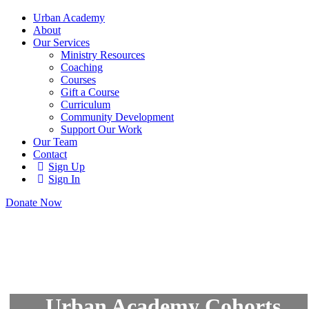
Urban Academy
About
Our Services
Ministry Resources
Coaching
Courses
Gift a Course
Curriculum
Community Development
Support Our Work
Our Team
Contact
Sign Up
Sign In
Donate Now
Urban Academy Cohorts