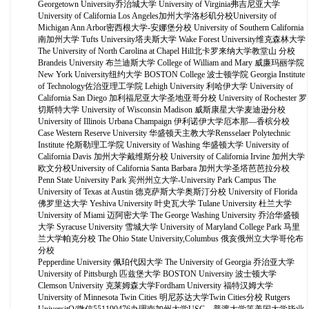
Georgetown University乔治城大学 University of Virginia弗吉尼亚大学
University of California Los Angeles加州大学洛杉矶分校University of
Michigan Ann Arbor密西根大学-安娜堡分校 University of Southern California
南加州大学 Tufts University塔夫斯大学 Wake Forest University维克森林大学
The University of North Carolina at Chapel Hill北卡罗来纳大学教堂山 分校
Brandeis University 布兰迪斯大学 College of William and Mary 威廉玛丽学院
New York University纽约大学 BOSTON College 波士顿学院 Georgia Institute
of Technology佐治亚理工学院 Lehigh University 利哈伊大学 University of
California San Diego 加利福尼亚大学圣地亚哥分校 University of Rochester 罗
切斯特大学 University of Wisconsin Madison 威斯康星大学麦迪逊分校
University of Illinois Urbana Champaign 伊利诺伊大学厄本那—香槟分校
Case Western Reserve University 华盛顿天主教大学Rensselaer Polytechnic
Institute 伦斯勒理工学院 University of Washing 华盛顿大学 University of
California Davis 加州大学戴维斯分校 University of California Irvine 加州大学
欧文分校University of California Santa Barbara 加州大学圣塔芭芭拉分校
Penn State University Park 宾州州立大学-University Park Campus The
University of Texas at Austin 德克萨斯大学奥斯汀分校 University of Florida
佛罗里达大学 Yeshiva University 叶史瓦大学 Tulane University 杜兰大学
University of Miami 迈阿密大学 The George Washing University 乔治华盛顿
大学 Syracuse University 雪城大学 University of Maryland College Park 马里
兰大学帕克分校 The Ohio State University,Columbus 俄亥俄州立大学哥伦布
分校
Pepperdine University 佩珀代因大学 The University of Georgia 乔治亚大学
University of Pittsburgh 匹兹堡大学 BOSTON University 波士顿大学
Clemson University 克莱姆森大学Fordham University 福特汉姆大学
University of Minnesota Twin Cities 明尼苏达大学Twin Cities分校 Rutgers
UniversitQ/微信551190476办理南加州大学USC，普渡大学等美国大学毕业