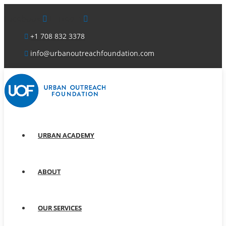
Facebook
Linkedin
+1 708 832 3378
info@urbanoutreachfoundation.com
URBAN ACADEMY
ABOUT
OUR SERVICES