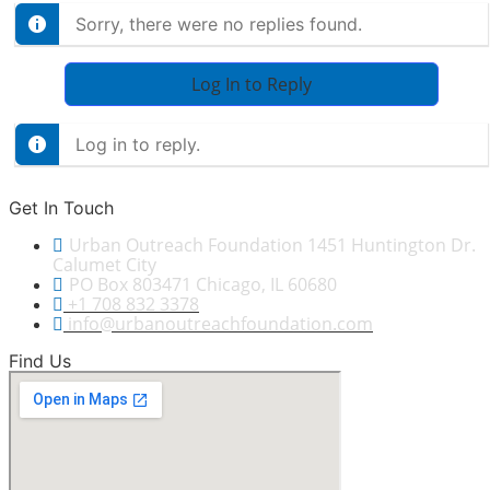
Sorry, there were no replies found.
Log In to Reply
Log in to reply.
Get In Touch
Urban Outreach Foundation 1451 Huntington Dr.
Calumet City
PO Box 803471 Chicago, IL 60680
+1 708 832 3378
info@urbanoutreachfoundation.com
Find Us