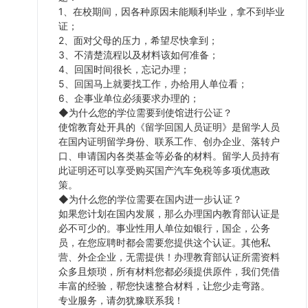
1、在校期间，因各种原因未能顺利毕业，拿不到毕业
证；
2、面对父母的压力，希望尽快拿到；
3、不清楚流程以及材料该如何准备；
4、回国时间很长，忘记办理；
5、回国马上就要找工作，办给用人单位看；
6、企事业单位必须要求办理的；
◆为什么您的学位需要到使馆进行公证？
使馆教育处开具的《留学回国人员证明》是留学人员
在国内证明留学身份、联系工作、创办企业、落转户
口、申请国内各类基金等必备的材料。留学人员持有
此证明还可以享受购买国产汽车免税等多项优惠政
策。
◆为什么您的学位需要在国内进一步认证？
如果您计划在国内发展，那么办理国内教育部认证是
必不可少的。事业性用人单位如银行，国企，公务
员，在您应聘时都会需要您提供这个认证。其他私
营、外企企业，无需提供！办理教育部认证所需资料
众多且烦琐，所有材料您都必须提供原件，我们凭借
丰富的经验，帮您快速整合材料，让您少走弯路。
专业服务，请勿犹豫联系我！