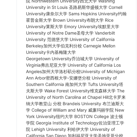
院 Northwestern University西北大学 Washing
University in St Louis 圣路易斯华盛顿大学 Cornell
University康奈尔大学 Sams Hopkins University约翰
霍普金斯大学 Brown University布朗大学 Rice
University莱斯大学 Emory University埃默里大学
University of Notre Dame圣母大学 Vanderbilt
University 范德堡大学 University of California
Berkeley加州大学伯克利分校 Carnegie Mellon
University卡内基梅隆大学
Georgetown University乔治城大学 University of
Virginia弗吉尼亚大学 University of California Los
Angeles加州大学洛杉矶分校University of Michigan
Ann Arbor密西根大学-安娜堡分校 University of
Southern California 南加州大学 Tufts University塔
夫斯大学 Wake Forest University维克森林大学 The
University of North Carolina at Chapel Hill北卡罗来
纳大学教堂山 分校 Brandeis University 布兰迪斯大
学 College of William and Mary 威廉玛丽学院 New
York University纽约大学 BOSTON College 波士顿
学院 Georgia Institute of Technology佐治亚理工学
院 Lehigh University 利哈伊大学 University of
California San Diego 加利福尼亚大学圣地亚哥分校