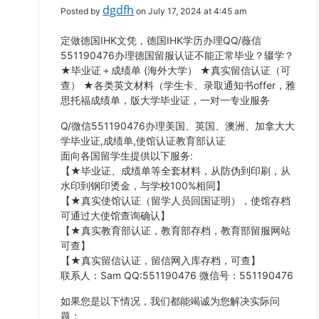
dgdfh
Posted by
on July 17, 2024 at 4:45 am
定做德国IHK文凭，德国IHK学历办理QQ/薇信
551190476办理德国留服认证不能正常毕业？辍学？
★毕业证＋成绩单 (海外大学） ★真实留信认证（可
查） ★各类英文材料（学生卡、录取通知书offer，雅
思托福成绩单，版大学毕业证，一对一专业服务
Q/微信551190476办理美国、英国、澳洲、加拿大大
学毕业证,成绩单,使馆认证教育部认证
面向各国留学生提供以下服务:
【★毕业证、成绩单等全套材料，从防伪到印刷，从
水印到钢印烫金，与学校100%相同】
【★真实使馆认证（留学人员回国证明），使馆存档
可通过大使馆查询确认】
【★真实教育部认证，教育部存档，教育部留服网站
可查】
【★真实留信认证，留信网入库存档，可查】
联系人：Sam QQ:551190476 微信号：551190476
如果您是以下情况，我们都能竭诚为您解决实际问
题：