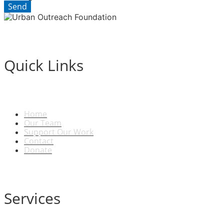
Send
Quick Links
Home
Our Team
Support Our Work
Contact
Donate
Services