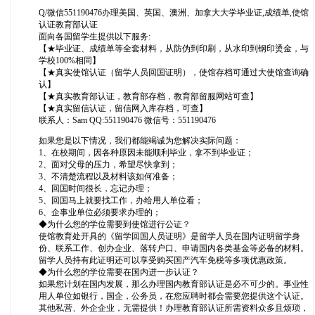
Q/微信551190476办理美国、英国、澳洲、加拿大大学毕业证,成绩单,使馆
认证教育部认证
面向各国留学生提供以下服务:
【★毕业证、成绩单等全套材料，从防伪到印刷，从水印到钢印烫金，与
学校100%相同】
【★真实使馆认证（留学人员回国证明），使馆存档可通过大使馆查询确
认】
【★真实教育部认证，教育部存档，教育部留服网站可查】
【★真实留信认证，留信网入库存档，可查】
联系人：Sam QQ:551190476 微信号：551190476
如果您是以下情况，我们都能竭诚为您解决实际问题：
1、在校期间，因各种原因未能顺利毕业，拿不到毕业证；
2、面对父母的压力，希望尽快拿到；
3、不清楚流程以及材料该如何准备；
4、回国时间很长，忘记办理；
5、回国马上就要找工作，办给用人单位看；
6、企事业单位必须要求办理的；
◆为什么您的学位需要到使馆进行公证？
使馆教育处开具的《留学回国人员证明》是留学人员在国内证明留学身
份、联系工作、创办企业、落转户口、申请国内各类基金等必备的材料。
留学人员持有此证明还可以享受购买国产汽车免税等多项优惠政策。
◆为什么您的学位需要在国内进一步认证？
如果您计划在国内发展，那么办理国内教育部认证是必不可少的。事业性
用人单位如银行，国企，公务员，在您应聘时都会需要您提供这个认证。
其他私营、外企企业，无需提供！办理教育部认证所需资料众多且烦琐，