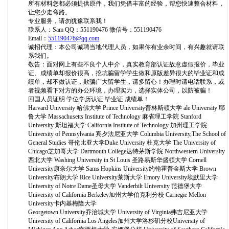
所有材料您都必须提供原件，我们凭借丰富的经验，帮您快速整合材料，
让您少走弯路。
专业服务，请勿犹豫联系我！
联系人：Sam QQ：551190476 微信号：551190476
Email：
551190476@qq.com
诚招代理：本公司诚聘当地代理人员，如果你有业余时间，有兴趣就请联
系我们。
敬告：面对网上有些不良个人中介，真实教育部认证故意虚假报价，毕业
证、成绩单却报价很高，挖坑骗留学学生做和原版差异很大的毕业证和成
绩单，却不做认证，欺骗广大留学生，请多留心！办理时请电话联系，或
者视频看下对方的办公环境，办理实力，选择实体公司，以防被骗！
回国人员证明 学位学历认证 毕业证 成绩单！
Harvard University 哈佛大学 Prince University普林斯顿大学 ale University 耶
鲁大学 Massachusetts Institute of Technology 麻省理工学院 Stanford
University 斯坦福大学 California Institute of Technology 加州理工学院
University of Pennsylvania 宾夕法尼亚大学 Columbia University,The School of
General Studies 哥伦比亚大学Duke University 杜克大学 The University of
Chicago芝加哥大学 Dartmouth College达特茅斯学院 Northwestern University
西北大学 Washing University in St Louis 圣路易斯华盛顿大学 Cornell
University康奈尔大学 Sams Hopkins University约翰霍普金斯大学 Brown
University布朗大学 Rice University莱斯大学 Emory University埃默里大学
University of Notre Dame圣母大学 Vanderbilt University 范德堡大学
University of California Berkeley加州大学伯克利分校 Carnegie Mellon
University卡内基梅隆大学
Georgetown University乔治城大学 University of Virginia弗吉尼亚大学
University of California Los Angeles加州大学洛杉矶分校University of