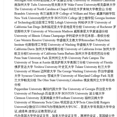
Michigan Ann Arbor密西根大学-安娜堡分校 University of Southern California
南加州大学 Tufts University塔夫斯大学 Wake Forest University维克森林大学
The University of North Carolina at Chapel Hill北卡罗来纳大学教堂山 分校
Brandeis University 布兰迪斯大学 College of William and Mary 威廉玛丽学院
New York University纽约大学 BOSTON College 波士顿学院 Georgia Institute
of Technology佐治亚理工学院 Lehigh University 利哈伊大学 University of
California San Diego 加利福尼亚大学圣地亚哥分校 University of Rochester 罗
切斯特大学 University of Wisconsin Madison 威斯康星大学麦迪逊分校
University of Illinois Urbana Champaign 伊利诺伊大学厄本那—香槟分校
Case Western Reserve University 华盛顿天主教大学Rensselaer Polytechnic
Institute 伦斯勒理工学院 University of Washing 华盛顿大学 University of
California Davis 加州大学戴维斯分校 University of California Irvine 加州大学
欧文分校University of California Santa Barbara 加州大学圣塔芭芭拉分校
Penn State University Park 宾州州立大学-University Park Campus The
University of Texas at Austin 德克萨斯大学奥斯汀分校 University of Florida
佛罗里达大学 Yeshiva University 叶史瓦大学 Tulane University 杜兰大学
University of Miami 迈阿密大学 The George Washing University 乔治华盛顿
大学 Syracuse University 雪城大学 University of Maryland College Park 马里
兰大学帕克分校 The Ohio State University,Columbus 俄亥俄州立大学哥伦布
分校
Pepperdine University 佩珀代因大学 The University of Georgia 乔治亚大学
University of Pittsburgh 匹兹堡大学 BOSTON University 波士顿大学
Clemson University 克莱姆森大学Fordham University 福特汉姆大学
University of Minnesota Twin Cities 明尼苏达大学Twin Cities分校 Rutgers
UniversitQ/微信551190476办理南加州大学USC，普渡大学等美国大学毕业
证,成绩单,使馆认证教育部认证
代办美国大学毕业证文凭，加拿大毕业证文凭，澳洲毕业证，英国硕士毕