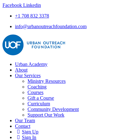
Facebook
Linkedin
+1 708 832 3378
info@urbanoutreachfoundation.com
Urban Academy
About
Our Services
Ministry Resources
Coaching
Courses
Gift a Course
Curriculum
Community Development
Support Our Work
Our Team
Contact
Sign Up
Sign In