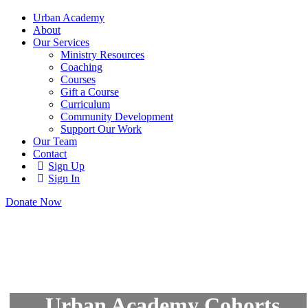
Urban Academy
About
Our Services
Ministry Resources
Coaching
Courses
Gift a Course
Curriculum
Community Development
Support Our Work
Our Team
Contact
Sign Up
Sign In
Donate Now
Urban Academy Cohorts