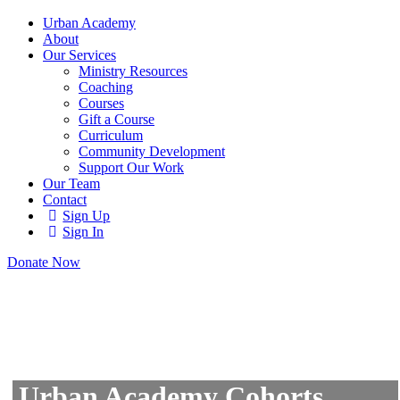
Urban Academy
About
Our Services
Ministry Resources
Coaching
Courses
Gift a Course
Curriculum
Community Development
Support Our Work
Our Team
Contact
Sign Up
Sign In
Donate Now
Urban Academy Cohorts