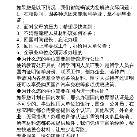
如果您是以下情况，我们都能竭诚为您解决实际问题：
1、在校期间，因各种原因未能顺利毕业，拿不到毕业
证；
2、面对父母的压力，希望尽快拿到；
3、不清楚流程以及材料该如何准备；
4、回国时间很长，忘记办理；
5、回国马上就要找工作，办给用人单位看；
6、企事业单位必须要求办理的；
◆为什么您的学位需要到使馆进行公证？
使馆教育处开具的《留学回国人员证明》是留学人员在
国内证明留学身份、联系工作、创办企业、落转户口、
申请国内各类基金等必备的材料。留学人员持有此证明
还可以享受购买国产汽车免税等多项优惠政策。
◆为什么您的学位需要在国内进一步认证？
如果您计划在国内发展，那么办理国内教育部认证是必
不可少的。事业性用人单位如银行，国企，公务员，在
您应聘时都会需要您提供这个认证。其他私营、外企企
业，无需提供！办理教育部认证所需资料众多且烦琐，
所有材料您都必须提供原件，我们凭借丰富的经验，帮
您快速整合材料，让您少走弯路。
专业服务，请勿犹豫联系我！