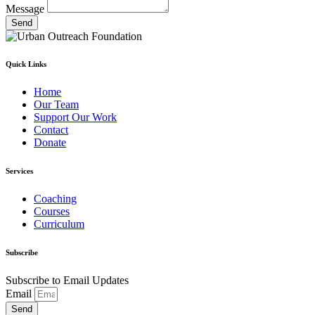
Message
Send
Quick Links
Home
Our Team
Support Our Work
Contact
Donate
Services
Coaching
Courses
Curriculum
Subscribe
Subscribe to Email Updates
Email
Send