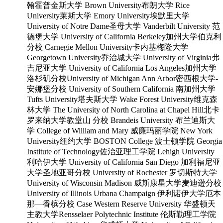
翰霍普金斯大学 Brown University布朗大学 Rice
University莱斯大学 Emory University埃默里大学
University of Notre Dame圣母大学 Vanderbilt University 范
德堡大学 University of California Berkeley加州大学伯克利
分校 Carnegie Mellon University卡内基梅隆大学
Georgetown University乔治城大学 University of Virginia弗
吉尼亚大学 University of California Los Angeles加州大学
洛杉矶分校University of Michigan Ann Arbor密西根大学-
安娜堡分校 University of Southern California 南加州大学
Tufts University塔夫斯大学 Wake Forest University维克森
林大学 The University of North Carolina at Chapel Hill北卡
罗来纳大学教堂山 分校 Brandeis University 布兰迪斯大
学 College of William and Mary 威廉玛丽学院 New York
University纽约大学 BOSTON College 波士顿学院 Georgia
Institute of Technology佐治亚理工学院 Lehigh University
利哈伊大学 University of California San Diego 加利福尼亚
大学圣地亚哥分校 University of Rochester 罗切斯特大学
University of Wisconsin Madison 威斯康星大学麦迪逊分校
University of Illinois Urbana Champaign 伊利诺伊大学厄本
那—香槟分校 Case Western Reserve University 华盛顿天
主教大学Rensselaer Polytechnic Institute 伦斯勒理工学院