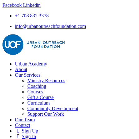
Facebook
Linkedin
+1 708 832 3378
info@urbanoutreachfoundation.com
Urban Academy
About
Our Services
Ministry Resources
Coaching
Courses
Gift a Course
Curriculum
Community Development
Support Our Work
Our Team
Contact
Sign Up
Sign In