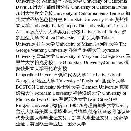
University of Washing 华盛顿大学 University of California
Davis 加州大学戴维斯分校 University of California Irvine
加州大学欧文分校University of California Santa Barbara 加
州大学圣塔芭芭拉分校 Penn State University Park 宾州州
立大学-University Park Campus The University of Texas at
Austin 德克萨斯大学奥斯汀分校 University of Florida 佛
罗里达大学 Yeshiva University 叶史瓦大学 Tulane
University 杜兰大学 University of Miami 迈阿密大学 The
George Washing University 乔治华盛顿大学 Syracuse
University 雪城大学 University of Maryland College Park 马
里兰大学帕克分校 The Ohio State University,Columbus 俄
亥俄州立大学哥伦布分校
Pepperdine University 佩珀代因大学 The University of
Georgia 乔治亚大学 University of Pittsburgh 匹兹堡大学
BOSTON University 波士顿大学 Clemson University 克莱
姆森大学Fordham University 福特汉姆大学 University of
Minnesota Twin Cities 明尼苏达大学Twin Cities分校
Rutgers UniversitQ/微信551190476办理南加州大学USC，
普渡大学等美国大学毕业证,成绩单,使馆认证教育部认证
代办美国大学毕业证文凭，加拿大毕业证文凭，澳洲毕
业证，英国硕士毕业证，国外大学