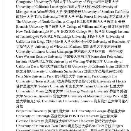
Georgetown University乔治城大学 University of Virginia弗吉尼亚大学
University of California Los Angeles加州大学洛杉矶分校University of
Michigan Ann Arbor密西根大学-安娜堡分校 University of Southern California
南加州大学 Tufts University塔夫斯大学 Wake Forest University维克森林大学
The University of North Carolina at Chapel Hill北卡罗来纳大学教堂山 分校
Brandeis University 布兰迪斯大学 College of William and Mary 威廉玛丽学院
New York University纽约大学 BOSTON College 波士顿学院 Georgia Institute
of Technology佐治亚理工学院 Lehigh University 利哈伊大学 University of
California San Diego 加利福尼亚大学圣地亚哥分校 University of Rochester 罗
切斯特大学 University of Wisconsin Madison 威斯康星大学麦迪逊分校
University of Illinois Urbana Champaign 伊利诺伊大学厄本那—香槟分校
Case Western Reserve University 华盛顿天主教大学Rensselaer Polytechnic
Institute 伦斯勒理工学院 University of Washing 华盛顿大学 University of
California Davis 加州大学戴维斯分校 University of California Irvine 加州大学
欧文分校University of California Santa Barbara 加州大学圣塔芭芭拉分校
Penn State University Park 宾州州立大学-University Park Campus The
University of Texas at Austin 德克萨斯大学奥斯汀分校 University of Florida
佛罗里达大学 Yeshiva University 叶史瓦大学 Tulane University 杜兰大学
University of Miami 迈阿密大学 The George Washing University 乔治华盛顿
大学 Syracuse University 雪城大学 University of Maryland College Park 马里
兰大学帕克分校 The Ohio State University,Columbus 俄亥俄州立大学哥伦布
分校
Pepperdine University 佩珀代因大学 The University of Georgia 乔治亚大学
University of Pittsburgh 匹兹堡大学 BOSTON University 波士顿大学
Clemson University 克莱姆森大学Fordham University 福特汉姆大学
University of Minnesota Twin Cities 明尼苏达大学Twin Cities分校 Rutgers
UniversitQ/微信551190476办理南加州大学USC，普渡大学等美国大学毕业