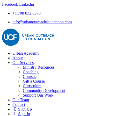
Facebook
Linkedin
+1 708 832 3378
info@urbanoutreachfoundation.com
Urban Academy
About
Our Services
Ministry Resources
Coaching
Courses
Gift a Course
Curriculum
Community Development
Support Our Work
Our Team
Contact
Sign Up
Sign In