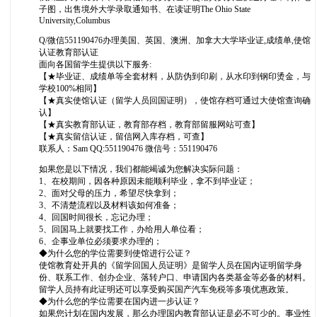
子图，出售境外大学录取通知书、在读证明The Ohio State
University,Columbus
Q/微信551190476办理美国、英国、澳洲、加拿大大学毕业证,成绩单,使馆
认证教育部认证
面向各国留学生提供以下服务:
【★毕业证、成绩单等全套材料，从防伪到印刷，从水印到钢印烫金，与
学校100%相同】
【★真实使馆认证（留学人员回国证明），使馆存档可通过大使馆查询确
认】
【★真实教育部认证，教育部存档，教育部留服网站可查】
【★真实留信认证，留信网入库存档，可查】
联系人：Sam QQ:551190476 微信号：551190476
如果您是以下情况，我们都能竭诚为您解决实际问题：
1、在校期间，因各种原因未能顺利毕业，拿不到毕业证；
2、面对父母的压力，希望尽快拿到；
3、不清楚流程以及材料该如何准备；
4、回国时间很长，忘记办理；
5、回国马上就要找工作，办给用人单位看；
6、企事业单位必须要求办理的；
◆为什么您的学位需要到使馆进行公证？
使馆教育处开具的《留学回国人员证明》是留学人员在国内证明留学身
份、联系工作、创办企业、落转户口、申请国内各类基金等必备的材料。
留学人员持有此证明还可以享受购买国产汽车免税等多项优惠政策。
◆为什么您的学位需要在国内进一步认证？
如果您计划在国内发展，那么办理国内教育部认证是必不可少的。事业性