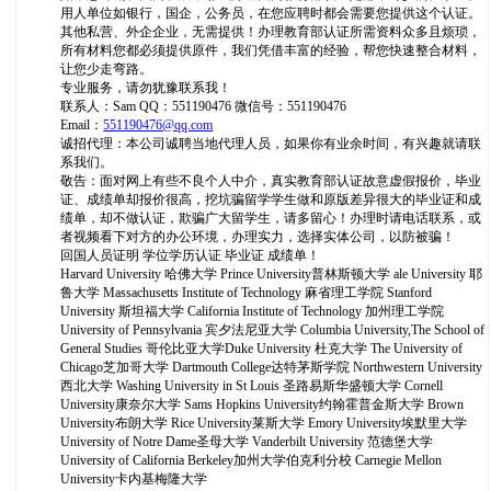
用人单位如银行，国企，公务员，在您应聘时都会需要您提供这个认证。
其他私营、外企企业，无需提供！办理教育部认证所需资料众多且烦琐，
所有材料您都必须提供原件，我们凭借丰富的经验，帮您快速整合材料，
让您少走弯路。
专业服务，请勿犹豫联系我！
联系人：Sam QQ：551190476 微信号：551190476
Email：
551190476@qq.com
诚招代理：本公司诚聘当地代理人员，如果你有业余时间，有兴趣就请联
系我们。
敬告：面对网上有些不良个人中介，真实教育部认证故意虚假报价，毕业
证、成绩单却报价很高，挖坑骗留学学生做和原版差异很大的毕业证和成
绩单，却不做认证，欺骗广大留学生，请多留心！办理时请电话联系，或
者视频看下对方的办公环境，办理实力，选择实体公司，以防被骗！
回国人员证明 学位学历认证 毕业证 成绩单！
Harvard University 哈佛大学 Prince University普林斯顿大学 ale University 耶
鲁大学 Massachusetts Institute of Technology 麻省理工学院 Stanford
University 斯坦福大学 California Institute of Technology 加州理工学院
University of Pennsylvania 宾夕法尼亚大学 Columbia University,The School of
General Studies 哥伦比亚大学Duke University 杜克大学 The University of
Chicago芝加哥大学 Dartmouth College达特茅斯学院 Northwestern University
西北大学 Washing University in St Louis 圣路易斯华盛顿大学 Cornell
University康奈尔大学 Sams Hopkins University约翰霍普金斯大学 Brown
University布朗大学 Rice University莱斯大学 Emory University埃默里大学
University of Notre Dame圣母大学 Vanderbilt University 范德堡大学
University of California Berkeley加州大学伯克利分校 Carnegie Mellon
University卡内基梅隆大学