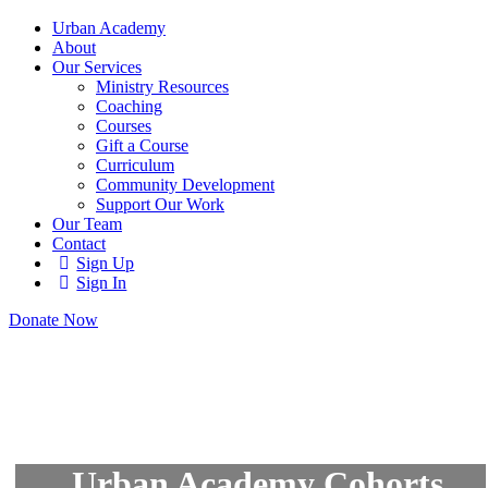
Urban Academy
About
Our Services
Ministry Resources
Coaching
Courses
Gift a Course
Curriculum
Community Development
Support Our Work
Our Team
Contact
Sign Up
Sign In
Donate Now
Urban Academy Cohorts