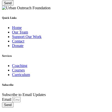
Send
Quick Links
Home
Our Team
Support Our Work
Contact
Donate
Services
Coaching
Courses
Curriculum
Subscribe
Subscribe to Email Updates
Email
Send