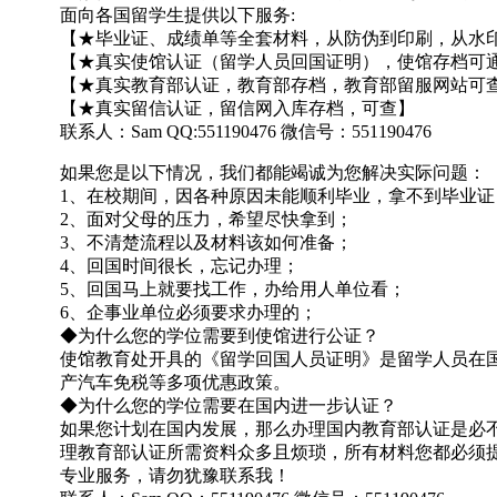
面向各国留学生提供以下服务:
【★毕业证、成绩单等全套材料，从防伪到印刷，从水印
【★真实使馆认证（留学人员回国证明），使馆存档可
【★真实教育部认证，教育部存档，教育部留服网站可
【★真实留信认证，留信网入库存档，可查】
联系人：Sam QQ:551190476 微信号：551190476
如果您是以下情况，我们都能竭诚为您解决实际问题：
1、在校期间，因各种原因未能顺利毕业，拿不到毕业证
2、面对父母的压力，希望尽快拿到；
3、不清楚流程以及材料该如何准备；
4、回国时间很长，忘记办理；
5、回国马上就要找工作，办给用人单位看；
6、企事业单位必须要求办理的；
◆为什么您的学位需要到使馆进行公证？
使馆教育处开具的《留学回国人员证明》是留学人员在
产汽车免税等多项优惠政策。
◆为什么您的学位需要在国内进一步认证？
如果您计划在国内发展，那么办理国内教育部认证是必
理教育部认证所需资料众多且烦琐，所有材料您都必须
专业服务，请勿犹豫联系我！