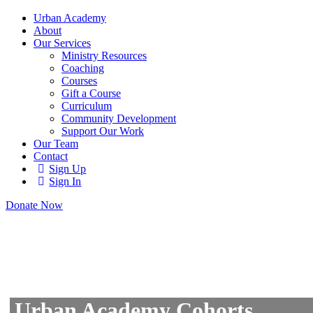
Urban Academy
About
Our Services
Ministry Resources
Coaching
Courses
Gift a Course
Curriculum
Community Development
Support Our Work
Our Team
Contact
Sign Up
Sign In
Donate Now
Urban Academy Cohorts