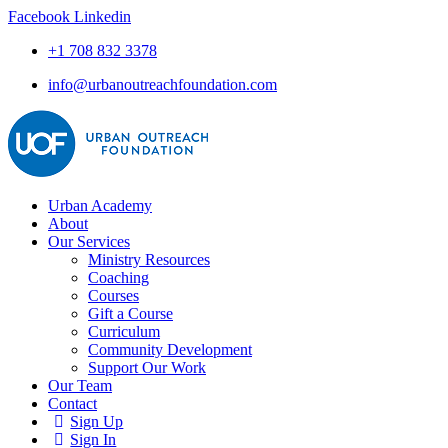
Facebook
Linkedin
+1 708 832 3378
info@urbanoutreachfoundation.com
Urban Academy
About
Our Services
Ministry Resources
Coaching
Courses
Gift a Course
Curriculum
Community Development
Support Our Work
Our Team
Contact
Sign Up
Sign In