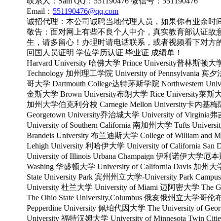
联系人：Sam QQ：551190476 微信号：551190476
Email：
551190476@qq.com
诚招代理：本公司诚聘当地代理人员，如果你有业余时
敬告：面对网上有些不良个人中介，真实教育部认证故
生，请多留心！办理时请电话联系，或者视频看下对方
回国人员证明 学位学历认证 毕业证 成绩单！
Harvard University 哈佛大学 Prince University普林斯顿大学 al
Technology 加州理工学院 University of Pennsylvania 宾夕法
哥大学 Dartmouth College达特茅斯学院 Northwestern Univ
金斯大学 Brown University布朗大学 Rice University莱斯大学 Em
加州大学伯克利分校 Carnegie Mellon University卡内
Georgetown University乔治城大学 University of Virgi
University of Southern California 南加州大学 Tufts Un
Brandeis University 布兰迪斯大学 College of William
Lehigh University 利哈伊大学 University of Califor
University of Illinois Urbana Champaign 伊利诺伊大学厄
Washing 华盛顿大学 University of California Davis 加
State University Park 宾州州立大学-University Park Cam
University 杜兰大学 University of Miami 迈阿密大学 The 
The Ohio State University,Columbus 俄亥俄州立大学哥
Pepperdine University 佩珀代因大学 The University of
University 福特汉姆大学 University of Minnesota