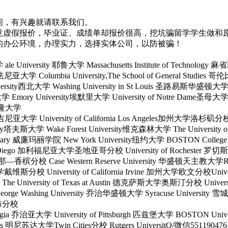
间，有兴趣就请联系我们。
意虚假报价，毕业证、成绩单却报价很高，挖坑骗留学学生做和
的办公环境，办理实力，选择实体公司，以防被骗！
e University 耶鲁大学 Massachusetts Institute of Technology 麻省
尼亚大学 Columbia University,The School of General Studies 
ersity西北大学 Washing University in St Louis 圣路易斯华盛顿大学 
ory University埃默里大学 University of Notre Dame圣母大学 Vander
基梅隆大学
nia弗吉尼亚大学 University of California Los Angeles加州大学洛杉
iversity塔夫斯大学 Wake Forest University维克森林大学 The Universi
 and Mary 威廉玛丽学院 New York University纽约大学 BOSTON Colle
nia San Diego 加利福尼亚大学圣地亚哥分校 University of Rochester
本那—香槟分校 Case Western Reserve University 华盛顿天主教大学Rensse
州大学戴维斯分校 University of California Irvine 加州大学欧文分校Univ
pus The University of Texas at Austin 德克萨斯大学奥斯汀分校 Unive
George Washing University 乔治华盛顿大学 Syracuse University 
伦布分校
 Georgia 乔治亚大学 University of Pittsburgh 匹兹堡大学 BOSTON 
 Twin Cities 明尼苏达大学Twin Cities分校 Rutgers Univer