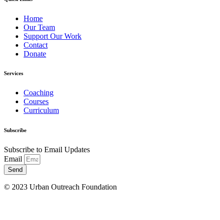
Home
Our Team
Support Our Work
Contact
Donate
Services
Coaching
Courses
Curriculum
Subscribe
Subscribe to Email Updates
Email
Send
© 2023 Urban Outreach Foundation