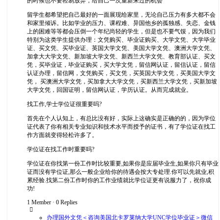
的时候也不要轻易放弃，给自己一次重新来过的机会
留学生都希望把自己最好的一面展现给家里，无论自己压力有多大都不会
和家里倾诉。比如学业的压力、课程难、异国他乡的孤独感、失恋、金钱
上的困难等等都会压倒一个年纪尚轻的学生，但是也不要气馁，因为我们
特别为这类学生提供办理：文凭购买、毕业证购买、大学文凭、大学毕业
证、买文凭、买毕业证、英国大学文凭、美国大学文凭、澳洲大学文凭、
加拿大大学文凭、新加坡大学文凭、新西兰大学文凭、教育部认证、买文
凭，买毕业证，毕业证购买，买大学文凭，留信网认证，留信认证，留信
认证办理，留信网，文凭购买，买文凭，买英国大学文凭，买美国大学文
凭， 买澳洲大学文凭，买加拿大大学文凭，买新西兰大学文凭，买新加坡
大学文凭，回国证明，留信网认证，学历认证。从而完成就业。
找工作,学士学位证很重要吗?
首先在个人认知上，有总比没有好，实际上这确实是正确的的，因为学位
证代表了你有相关专业知识和技术水平而授予的证书，有了学位证在找工
作方面就变得轻松许多了。
学位证在找工作时重要吗?
学位证在你找第一份工作时比较重要,如果你是应届毕业生,如果你只有毕业
证而没有学位证,那么一般企业给你的待遇会按大专处理.你可以先就业,积
累经验.找第二份工作时你的工作业绩就比学位证更有说服力了，祝你成
功!
1 Member
·
0 Replies
办理国外文凭＜咨询美国北卡罗莱纳大学UNC学位毕业证＞微信