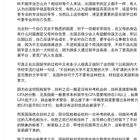
科不能毕业怎么办？相信对每个人来说，出国留学的定义都不一样，有人
认为出国留学就是取得文凭，有的人认为是能够提高英语水平，或是学到
更专业的专业知识等等，当然以上这些都对，便是更重要的是在留学过程
中要学会对自己负责。
当去到一个自己完全不熟悉的国度，对于一切都非常陌生，在父母的身边
有什么问题都是父母对你负责，出国后很少会人有提醒你该怎么做，所以
出国以后，自己应该学会成长，学会对自己负责，要学会什么事都主动去
做，因为不主动就很难进步，不进则退这是个简浅的道理。不得不说出国
留学是人生的一大转折点，因为很多人通过留学这条路，走向了更高的发
展平台，更宽广的人生道路。
可真正在出国留学的过程中又有多少人能真正做到了这些呢？以前国内大
学经常流行这样一句话，“不挂科的大学不是完整的大学，不旷课的大学不
是完整的大学等等”。在国外你可千万不要有这种想法，特别是在美国和加
拿大。
因为在这些院校留学，挂科之后一般是没有补考机会的，挂科直接影响着
GPA的分数，北美国家一般要求本科留学生GPA需要维持在2.0以上，如果
GPA低于2.0，就会被学术警告，那么接下来一学期里就需要通过各种努力
把GPA提升到2.0才行。如果没有达到也就会被退学了。
而英国虽然在挂科之后，部分院校都会给到一次补考的机会，但能补考通
过的几率也相当小。你想之前已经有挂科了，在导师心里已经留下了不好
的映象的标签了。标签贴上之后，即使你后面再怎么努力，这标签也是不
容易摘下来的。
除了对学分有要求之后，国外院校对平时学生的出勤率也是特别注重，也