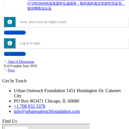
Q729926040仿造美国学位成绩单「制作国外假文凭假学历证书」
留信网真实认证
Sorry, there were no replies found.
Log In to Reply
Log in to reply.
Log In to Reply
Start of Discussion
0
of
0
replies
June 2018
Now
Get In Touch
Urban Outreach Foundation 1451 Huntington Dr. Calumet
City
PO Box 803471 Chicago, IL 60680
+1 708 832 3378
info@urbanoutreachfoundation.com
Find Us