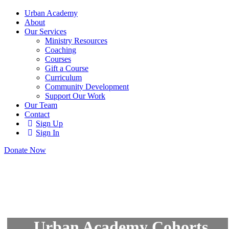
Urban Academy
About
Our Services
Ministry Resources
Coaching
Courses
Gift a Course
Curriculum
Community Development
Support Our Work
Our Team
Contact
Sign Up
Sign In
Donate Now
Urban Academy Cohorts