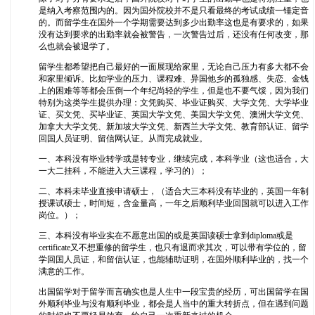
是纳入考察范围内的。因为国外院校并不是只看最终的考试成绩一锤定音
的。而留学生在国外一个学期需要达到多少出勤率这也是有要求的，如果
没有达到要求的出勤率就会被警告，一次警告过后，还没有任何改变，那
么也就会被退学了。
留学生都希望把自己最好的一面展现给家里，无论自己压力有多大都不会
和家里倾诉。比如学业的压力、课程难、异国他乡的孤独感、失恋、金钱
上的困难等等都会压倒一个年纪尚轻的学生，但是也不要气馁，因为我们
特别为这类学生提供办理：文凭购买、毕业证购买、大学文凭、大学毕业
证、买文凭、买毕业证、英国大学文凭、美国大学文凭、澳洲大学文凭、
加拿大大学文凭、新加坡大学文凭、新西兰大学文凭、教育部认证、留学
回国人员证明、留信网认证。从而完成就业。
一、本科没有毕业转学或是转专业，继续完成，本科学业（这也适合，大
一大二挂科，不能进入大三课程，学习的）；
二、本科未毕业直接申请硕士，（适合大三本科没有毕业的，英国一年制
授课试硕士，时间短，含金量高，一年之后顺利毕业回国就可以进入工作
岗位。）；
三、本科没有毕业实在不愿意出国的或是英国读硕士拿到diploma或是
certificate又不想重修的留学生，也只有退而求其次，可以带有学位的，留
学回国人员证，和留信认证，也能辅助证明，在国外顺利毕业的，找一个
满意的工作。
出国留学对于留学而言确实也是人生中一段宝贵的经历，可出国留学在国
外顺利毕业与没有顺利毕业，都会是人当中的重大转折点，但在遇到问题