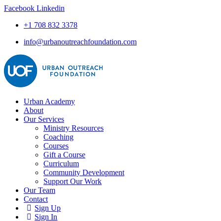
Facebook
Linkedin
+1 708 832 3378
info@urbanoutreachfoundation.com
Urban Academy
About
Our Services
Ministry Resources
Coaching
Courses
Gift a Course
Curriculum
Community Development
Support Our Work
Our Team
Contact
Sign Up
Sign In