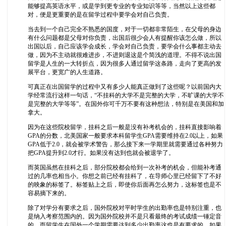
能够提高英语水平，或是学到更专业的专业知识等等，当然以上这些都
对，便是更重要的是在留学过程中要学会对自己负责。
当去到一个自己完全不熟悉的国度，对于一切都非常陌生，在父母的身边
有什么问题都是父母对你负责，出国后很少会人有提醒你该怎么做，所以
出国以后，自己应该学会成长，学会对自己负责，要学会什么事都主动去
做，因为不主动就很难进步，不进则退这是个简浅的道理。不得不说出国
留学是人生的一大转折点，因为很多人通过留学这条路，走向了更高的发
展平台，更宽广的人生道路。
可真正在出国留学的过程中又有多少人能真正做到了这些呢？以前国内大
学经常流行这样一句话，“不挂科的大学不是完整的大学，不旷课的大学不
是完整的大学等等”。在国外你可千万不要有这种想法，特别是在美国和加
拿大。
因为在这些院校留学，挂科之后一般是没有补考机会的，挂科直接影响着
GPA的分数，北美国家一般要求本科留学生GPA需要维持在2.0以上，如果
GPA低于2.0，就会被学术警告，那么接下来一学期里就需要通过各种努力
把GPA提升到2.0才行。如果没有达到也就会被退学了。
而英国虽然在挂科之后，部分院校都会给到一次补考的机会，但能补考通
过的几率也相当小。你想之前已经有挂科了，在导师心里已经留下了不好
的映象的标签了。标签贴上之后，即使你后面再怎么努力，这标签也是不
容易摘下来的。
除了对学分有要求之后，国外院校对平时学生的出勤率也是特别注重，也
是纳入考察范围内的。因为国外院校并不是只看最终的考试成绩一锤定音
的。而留学生在国外一个学期需要达到多少出勤率这也是有要求的，如果