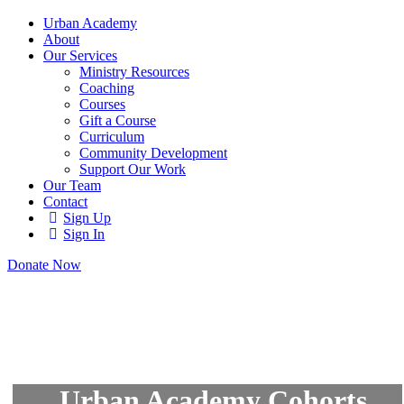
Urban Academy
About
Our Services
Ministry Resources
Coaching
Courses
Gift a Course
Curriculum
Community Development
Support Our Work
Our Team
Contact
Sign Up
Sign In
Donate Now
Urban Academy Cohorts