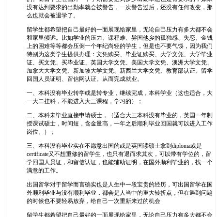
没有达到要求的出勤率就会被警告，一次警告过后，还没有任何改变，那
么也就会被退学了。
留学生都希望把自己最好的一面展现给家里，无论自己压力有多大都不会
和家里倾诉。比如学业的压力、课程难、异国他乡的孤独感、失恋、金钱
上的困难等等都会压倒一个年纪尚轻的学生，但是也不要气馁，因为我们
特别为这类学生提供办理：文凭购买、毕业证购买、大学文凭、大学毕业
证、买文凭、买毕业证、英国大学文凭、美国大学文凭、澳洲大学文凭、
加拿大大学文凭、新加坡大学文凭、新西兰大学文凭、教育部认证、留学
回国人员证明、留信网认证。从而完成就业。
一、本科没有毕业转学或是转专业，继续完成，本科学业（这也适合，大
一大二挂科，不能进入大三课程，学习的）；
二、本科未毕业直接申请硕士，（适合大三本科没有毕业的，英国一年制
授课试硕士，时间短，含金量高，一年之后顺利毕业回国就可以进入工作
岗位。）；
三、本科没有毕业实在不愿意出国的或是英国读硕士拿到diploma或是
certificate又不想重修的留学生，也只有退而求其次，可以带有学位的，留
学回国人员证，和留信认证，也能辅助证明，在国外顺利毕业的，找一个
满意的工作。
出国留学对于留学而言确实也是人生中一段宝贵的经历，可出国留学在国
外顺利毕业与没有顺利毕业，都会是人当中的重大转折点，但在遇到问题
的时候也不要轻易放弃，给自己一次重新来过的机会
留学生都希望把自己最好的一面展现给家里，无论自己压力有多大都不会