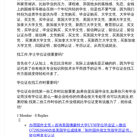
和家里倾诉。比如学业的压力、课程难、异国他乡的孤独感、失恋、金钱
上的困难等等都会压倒一个年纪尚轻的学生，但是也不要气馁，因为我们
特别为这类学生提供办理：文凭购买、毕业证购买、大学文凭、大学毕业
证、买文凭、买毕业证、英国大学文凭、美国大学文凭、澳洲大学文凭、
加拿大大学文凭、新加坡大学文凭、新西兰大学文凭、教育部认证、买文
凭，买毕业证，毕业证购买，买大学文凭，留信网认证，留信认证，留信
认证办理，留信网，文凭购买，买文凭，买英国大学文凭，买美国大学文
凭， 买澳洲大学文凭，买加拿大大学文凭，买新西兰大学文凭，买新加坡
大学文凭，回国证明，留信网认证，学历认证。从而完成就业。
找工作,学士学位证很重要吗?
首先在个人认知上，有总比没有好，实际上这确实是正确的的，因为学位
证代表了你有相关专业知识和技术水平而授予的证书，有了学位证在找工
作方面就变得轻松许多了。
学位证在找工作时重要吗?
学位证在你找第一份工作时比较重要,如果你是应届毕业生,如果你只有毕业
证而没有学位证,那么一般企业给你的待遇会按大专处理.你可以先就业,积
累经验.找第二份工作时你的工作业绩就比学位证更有说服力了，祝你成
功!
1 Member
·
0 Replies
办理国外文凭＜咨询美国佛蒙特大学UVM学位毕业证＞微信
Q729926040仿造美国学位成绩单「制作国外假文凭假学历证书」
留信网真实认证