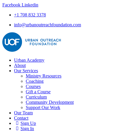
Facebook
Linkedin
+1 708 832 3378
info@urbanoutreachfoundation.com
Urban Academy
About
Our Services
Ministry Resources
Coaching
Courses
Gift a Course
Curriculum
Community Development
Support Our Work
Our Team
Contact
Sign Up
Sign In