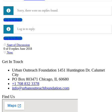
Sorry, there were no replies found.
Log In to Reply
Log in to reply.
Log In to Reply
Start of Discussion
0
of
0
replies
June 2018
Now
Get In Touch
Urban Outreach Foundation 1451 Huntington Dr. Calumet
City
PO Box 803471 Chicago, IL 60680
+1 708 832 3378
info@urbanoutreachfoundation.com
Find Us