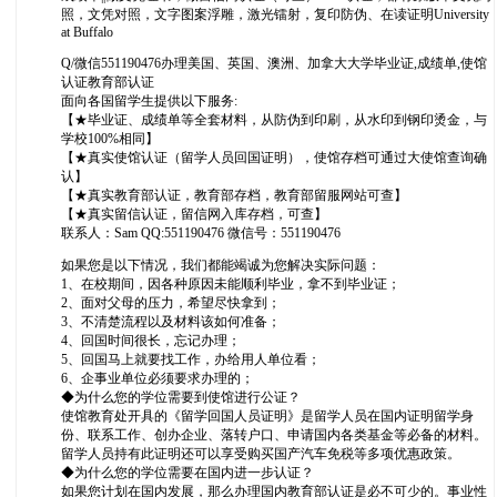
照，文凭对照，文字图案浮雕，激光镭射，复印防伪、在读证明University
at Buffalo
Q/微信551190476办理美国、英国、澳洲、加拿大大学毕业证,成绩单,使馆
认证教育部认证
面向各国留学生提供以下服务:
【★毕业证、成绩单等全套材料，从防伪到印刷，从水印到钢印烫金，与
学校100%相同】
【★真实使馆认证（留学人员回国证明），使馆存档可通过大使馆查询确
认】
【★真实教育部认证，教育部存档，教育部留服网站可查】
【★真实留信认证，留信网入库存档，可查】
联系人：Sam QQ:551190476 微信号：551190476
如果您是以下情况，我们都能竭诚为您解决实际问题：
1、在校期间，因各种原因未能顺利毕业，拿不到毕业证；
2、面对父母的压力，希望尽快拿到；
3、不清楚流程以及材料该如何准备；
4、回国时间很长，忘记办理；
5、回国马上就要找工作，办给用人单位看；
6、企事业单位必须要求办理的；
◆为什么您的学位需要到使馆进行公证？
使馆教育处开具的《留学回国人员证明》是留学人员在国内证明留学身
份、联系工作、创办企业、落转户口、申请国内各类基金等必备的材料。
留学人员持有此证明还可以享受购买国产汽车免税等多项优惠政策。
◆为什么您的学位需要在国内进一步认证？
如果您计划在国内发展，那么办理国内教育部认证是必不可少的。事业性