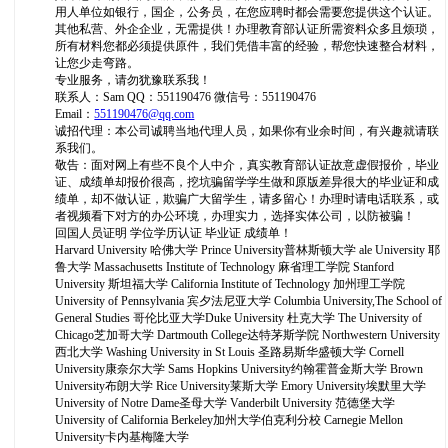
用人单位如银行，国企，公务员，在您应聘时都会需要您提供这个认证。
其他私营、外企企业，无需提供！办理教育部认证所需资料众多且烦琐，
所有材料您都必须提供原件，我们凭借丰富的经验，帮您快速整合材料，
让您少走弯路。
专业服务，请勿犹豫联系我！
联系人：Sam QQ：551190476 微信号：551190476
Email：
551190476@qq.com
诚招代理：本公司诚聘当地代理人员，如果你有业余时间，有兴趣就请联
系我们。
敬告：面对网上有些不良个人中介，真实教育部认证故意虚假报价，毕业
证、成绩单却报价很高，挖坑骗留学学生做和原版差异很大的毕业证和成
绩单，却不做认证，欺骗广大留学生，请多留心！办理时请电话联系，或
者视频看下对方的办公环境，办理实力，选择实体公司，以防被骗！
回国人员证明 学位学历认证 毕业证 成绩单！
Harvard University 哈佛大学 Prince University普林斯顿大学 ale University 耶
鲁大学 Massachusetts Institute of Technology 麻省理工学院 Stanford
University 斯坦福大学 California Institute of Technology 加州理工学院
University of Pennsylvania 宾夕法尼亚大学 Columbia University,The School of
General Studies 哥伦比亚大学Duke University 杜克大学 The University of
Chicago芝加哥大学 Dartmouth College达特茅斯学院 Northwestern University
西北大学 Washing University in St Louis 圣路易斯华盛顿大学 Cornell
University康奈尔大学 Sams Hopkins University约翰霍普金斯大学 Brown
University布朗大学 Rice University莱斯大学 Emory University埃默里大学
University of Notre Dame圣母大学 Vanderbilt University 范德堡大学
University of California Berkeley加州大学伯克利分校 Carnegie Mellon
University卡内基梅隆大学