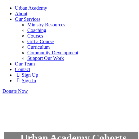
Urban Academy
About
Our Services
Ministry Resources
Coaching
Courses
Gift a Course
Curriculum
Community Development
Support Our Work
Our Team
Contact
Sign Up
Sign In
Donate Now
Urban Academy Cohorts