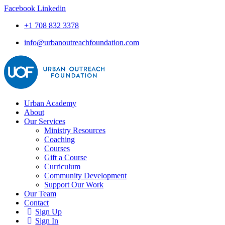
Facebook
Linkedin
+1 708 832 3378
info@urbanoutreachfoundation.com
Urban Academy
About
Our Services
Ministry Resources
Coaching
Courses
Gift a Course
Curriculum
Community Development
Support Our Work
Our Team
Contact
Sign Up
Sign In