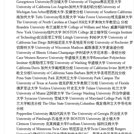
Georgetown University乔治城大学 University of Virginia弗吉尼亚大学
University of California Los Angeles加州大学洛杉矶分校University of
Michigan Ann Arbor密西根大学-安娜堡分校 University of Southern California
南加州大学 Tufts University塔夫斯大学 Wake Forest University维克森林大学
The University of North Carolina at Chapel Hill北卡罗来纳大学教堂山 分校
Brandeis University 布兰迪斯大学 College of William and Mary 威廉玛丽学院
New York University纽约大学 BOSTON College 波士顿学院 Georgia Institute
of Technology佐治亚理工学院 Lehigh University 利哈伊大学 University of
California San Diego 加利福尼亚大学圣地亚哥分校 University of Rochester 罗
切斯特大学 University of Wisconsin Madison 威斯康星大学麦迪逊分校
University of Illinois Urbana Champaign 伊利诺伊大学厄本那—香槟分校
Case Western Reserve University 华盛顿天主教大学Rensselaer Polytechnic
Institute 伦斯勒理工学院 University of Washing 华盛顿大学 University of
California Davis 加州大学戴维斯分校 University of California Irvine 加州大学
欧文分校University of California Santa Barbara 加州大学圣塔芭芭拉分校
Penn State University Park 宾州州立大学-University Park Campus The
University of Texas at Austin 德克萨斯大学奥斯汀分校 University of Florida
佛罗里达大学 Yeshiva University 叶史瓦大学 Tulane University 杜兰大学
University of Miami 迈阿密大学 The George Washing University 乔治华盛顿
大学 Syracuse University 雪城大学 University of Maryland College Park 马里
兰大学帕克分校 The Ohio State University,Columbus 俄亥俄州立大学哥伦布
分校
Pepperdine University 佩珀代因大学 The University of Georgia 乔治亚大学
University of Pittsburgh 匹兹堡大学 BOSTON University 波士顿大学
Clemson University 克莱姆森大学Fordham University 福特汉姆大学
University of Minnesota Twin Cities 明尼苏达大学Twin Cities分校 Rutgers
UniversitQ/微信551190476办理南加州大学USC，普渡大学等美国大学毕业