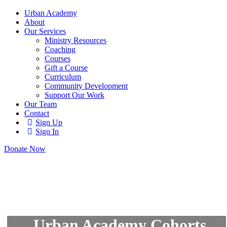
Urban Academy
About
Our Services
Ministry Resources
Coaching
Courses
Gift a Course
Curriculum
Community Development
Support Our Work
Our Team
Contact
Sign Up
Sign In
Donate Now
Urban Academy Cohorts