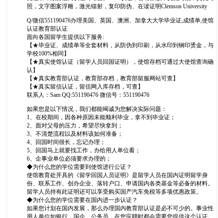
照，文字图案浮雕，激光镭射，复印防伪、在读证明Clemson University
Q/微信551190476办理美国、英国、澳洲、加拿大大学毕业证,成绩单,使馆
认证教育部认证
面向各国留学生提供以下服务:
【★毕业证、成绩单等全套材料，从防伪到印刷，从水印到钢印烫金，与
学校100%相同】
【★真实使馆认证（留学人员回国证明），使馆存档可通过大使馆查询确
认】
【★真实教育部认证，教育部存档，教育部留服网站可查】
【★真实留信认证，留信网入库存档，可查】
联系人：Sam QQ:551190476 微信号：551190476
如果您是以下情况，我们都能竭诚为您解决实际问题：
1、在校期间，因各种原因未能顺利毕业，拿不到毕业证；
2、面对父母的压力，希望尽快拿到；
3、不清楚流程以及材料该如何准备；
4、回国时间很长，忘记办理；
5、回国马上就要找工作，办给用人单位看；
6、企事业单位必须要求办理的；
◆为什么您的学位需要到使馆进行公证？
使馆教育处开具的《留学回国人员证明》是留学人员在国内证明留学身
份、联系工作、创办企业、落转户口、申请国内各类基金等必备的材料。
留学人员持有此证明还可以享受购买国产汽车免税等多项优惠政策。
◆为什么您的学位需要在国内进一步认证？
如果您计划在国内发展，那么办理国内教育部认证是必不可少的。事业性
用人单位如银行，国企，公务员，在您应聘时都会需要您提供这个认证。