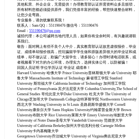
其他私营、外企企业，无需提供！办理教育部认证所需资料众多且烦琐，
所有材料您都必须提供原件，我们凭借丰富的经验，帮您快速整合材料，
让您少走弯路。
专业服务，请勿犹豫联系我！
联系人：Sam QQ：551190476 微信号：551190476
Email：
551190476@qq.com
诚招代理：本公司诚聘当地代理人员，如果你有业余时间，有兴趣就请联
系我们。
敬告：面对网上有些不良个人中介，真实教育部认证故意虚假报价，毕业
证、成绩单却报价很高，挖坑骗留学学生做和原版差异很大的毕业证和成
绩单，却不做认证，欺骗广大留学生，请多留心！办理时请电话联系，或
者视频看下对方的办公环境，办理实力，选择实体公司，以防被骗！
回国人员证明 学位学历认证 毕业证 成绩单！
Harvard University 哈佛大学 Prince University普林斯顿大学 ale University 耶
鲁大学 Massachusetts Institute of Technology 麻省理工学院 Stanford
University 斯坦福大学 California Institute of Technology 加州理工学院
University of Pennsylvania 宾夕法尼亚大学 Columbia University,The School of
General Studies 哥伦比亚大学Duke University 杜克大学 The University of
Chicago芝加哥大学 Dartmouth College达特茅斯学院 Northwestern University
西北大学 Washing University in St Louis 圣路易斯华盛顿大学 Cornell
University康奈尔大学 Sams Hopkins University约翰霍普金斯大学 Brown
University布朗大学 Rice University莱斯大学 Emory University埃默里大学
University of Notre Dame圣母大学 Vanderbilt University 范德堡大学
University of California Berkeley加州大学伯克利分校 Carnegie Mellon
University卡内基梅隆大学
Georgetown University乔治城大学 University of Virginia弗吉尼亚大学