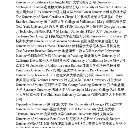
University of California Los Angeles加州大学洛杉矶分校University of
Michigan Ann Arbor密西根大学-安娜堡分校 University of Southern California
南加州大学 Tufts University塔夫斯大学 Wake Forest University维克森林大学
The University of North Carolina at Chapel Hill北卡罗来纳大学教堂山 分校
Brandeis University 布兰迪斯大学 College of William and Mary 威廉玛丽学院
New York University纽约大学 BOSTON College 波士顿学院 Georgia Institute
of Technology佐治亚理工学院 Lehigh University 利哈伊大学 University of
California San Diego 加利福尼亚大学圣地亚哥分校 University of Rochester 罗
切斯特大学 University of Wisconsin Madison 威斯康星大学麦迪逊分校
University of Illinois Urbana Champaign 伊利诺伊大学厄本那—香槟分校
Case Western Reserve University 华盛顿天主教大学Rensselaer Polytechnic
Institute 伦斯勒理工学院 University of Washing 华盛顿大学 University of
California Davis 加州大学戴维斯分校 University of California Irvine 加州大学
欧文分校University of California Santa Barbara 加州大学圣塔芭芭拉分校
Penn State University Park 宾州州立大学-University Park Campus The
University of Texas at Austin 德克萨斯大学奥斯汀分校 University of Florida
佛罗里达大学 Yeshiva University 叶史瓦大学 Tulane University 杜兰大学
University of Miami 迈阿密大学 The George Washing University 乔治华盛顿
大学 Syracuse University 雪城大学 University of Maryland College Park 马里
兰大学帕克分校 The Ohio State University,Columbus 俄亥俄州立大学哥伦布
分校
Pepperdine University 佩珀代因大学 The University of Georgia 乔治亚大学
University of Pittsburgh 匹兹堡大学 BOSTON University 波士顿大学
Clemson University 克莱姆森大学Fordham University 福特汉姆大学
University of Minnesota Twin Cities 明尼苏达大学Twin Cities分校 Rutgers
UniversitQ/微信551190476办理南加州大学USC，普渡大学等美国大学毕业