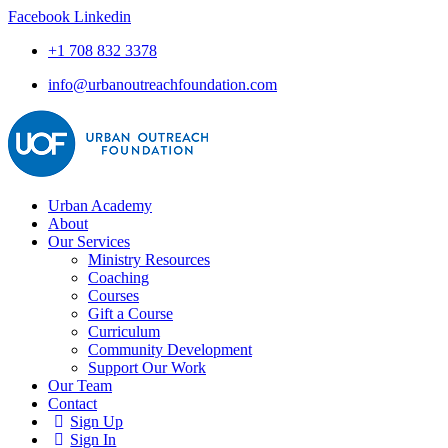
Facebook
Linkedin
+1 708 832 3378
info@urbanoutreachfoundation.com
Urban Academy
About
Our Services
Ministry Resources
Coaching
Courses
Gift a Course
Curriculum
Community Development
Support Our Work
Our Team
Contact
Sign Up
Sign In