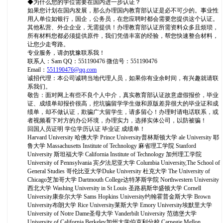
◆为什么您的学位需要在国内进一步认证？
如果您计划在国内发展，那么办理国内教育部认证是必不可少的。事业性
用人单位如银行，国企，公务员，在您应聘时都会需要您提供这个认证。
其他私营、外企企业，无需提供！办理教育部认证所需资料众多且烦琐，
所有材料您都必须提供原件，我们凭借丰富的经验，帮您快速整合材料，
让您少走弯路。
专业服务，请勿犹豫联系我！
联系人：Sam QQ：551190476 微信号：551190476
Email：
551190476@qq.com
诚招代理：本公司诚聘当地代理人员，如果你有业余时间，有兴趣就请联
系我们。
敬告：面对网上有些不良个人中介，真实教育部认证故意虚假报价，毕业
证、成绩单却报价很高，挖坑骗留学学生做和原版差异很大的毕业证和成
绩单，却不做认证，欺骗广大留学生，请多留心！办理时请电话联系，或
者视频看下对方的办公环境，办理实力，选择实体公司，以防被骗！
回国人员证明 学位学历认证 毕业证 成绩单！
Harvard University 哈佛大学 Prince University普林斯顿大学 ale University 耶
鲁大学 Massachusetts Institute of Technology 麻省理工学院 Stanford
University 斯坦福大学 California Institute of Technology 加州理工学院
University of Pennsylvania 宾夕法尼亚大学 Columbia University,The School of
General Studies 哥伦比亚大学Duke University 杜克大学 The University of
Chicago芝加哥大学 Dartmouth College达特茅斯学院 Northwestern University
西北大学 Washing University in St Louis 圣路易斯华盛顿大学 Cornell
University康奈尔大学 Sams Hopkins University约翰霍普金斯大学 Brown
University布朗大学 Rice University莱斯大学 Emory University埃默里大学
University of Notre Dame圣母大学 Vanderbilt University 范德堡大学
University of California Berkeley加州大学伯克利分校 Carnegie Mellon