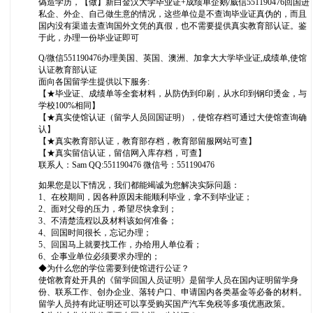
偽造学历，【做】新白金汉大学毕业证+成绩单企鹅/威信551190476回国进
私企、外企、自己做生意的情况，这些单位是不查询毕业证真伪的，而且
国内没有渠道去查询国外文凭的真假，也不需要提供真实教育部认证。鉴
于此，办理一份毕业证即可
Q/微信551190476办理美国、英国、澳洲、加拿大大学毕业证,成绩单,使馆
认证教育部认证
面向各国留学生提供以下服务:
【★毕业证、成绩单等全套材料，从防伪到印刷，从水印到钢印烫金，与
学校100%相同】
【★真实使馆认证（留学人员回国证明），使馆存档可通过大使馆查询确
认】
【★真实教育部认证，教育部存档，教育部留服网站可查】
【★真实留信认证，留信网入库存档，可查】
联系人：Sam QQ:551190476 微信号：551190476
如果您是以下情况，我们都能竭诚为您解决实际问题：
1、在校期间，因各种原因未能顺利毕业，拿不到毕业证；
2、面对父母的压力，希望尽快拿到；
3、不清楚流程以及材料该如何准备；
4、回国时间很长，忘记办理；
5、回国马上就要找工作，办给用人单位看；
6、企事业单位必须要求办理的；
◆为什么您的学位需要到使馆进行公证？
使馆教育处开具的《留学回国人员证明》是留学人员在国内证明留学身
份、联系工作、创办企业、落转户口、申请国内各类基金等必备的材料。
留学人员持有此证明还可以享受购买国产汽车免税等多项优惠政策。