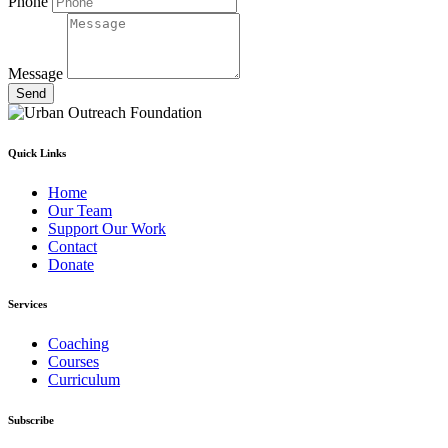
Phone
Message
Send
Quick Links
Home
Our Team
Support Our Work
Contact
Donate
Services
Coaching
Courses
Curriculum
Subscribe