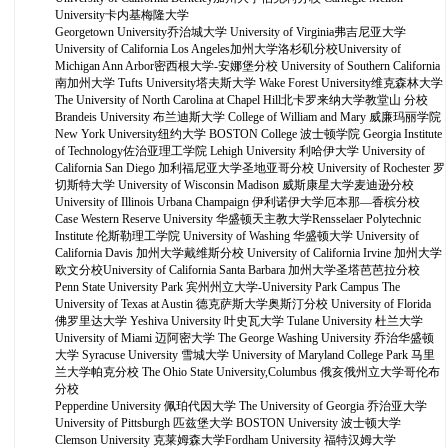
University卡内基梅隆大学
Georgetown University乔治城大学 University of Virginia弗吉尼亚大学
University of California Los Angeles加州大学洛杉矶分校University of
Michigan Ann Arbor密西根大学-安娜堡分校 University of Southern California
南加州大学 Tufts University塔夫斯大学 Wake Forest University维克森林大学
The University of North Carolina at Chapel Hill北卡罗来纳大学教堂山 分校
Brandeis University 布兰迪斯大学 College of William and Mary 威廉玛丽学院
New York University纽约大学 BOSTON College 波士顿学院 Georgia Institute
of Technology佐治亚理工学院 Lehigh University 利哈伊大学 University of
California San Diego 加利福尼亚大学圣地亚哥分校 University of Rochester 罗
切斯特大学 University of Wisconsin Madison 威斯康星大学麦迪逊分校
University of Illinois Urbana Champaign 伊利诺伊大学厄本那—香槟分校
Case Western Reserve University 华盛顿天主教大学Rensselaer Polytechnic
Institute 伦斯勒理工学院 University of Washing 华盛顿大学 University of
California Davis 加州大学戴维斯分校 University of California Irvine 加州大学
欧文分校University of California Santa Barbara 加州大学圣塔芭芭拉分校
Penn State University Park 宾州州立大学-University Park Campus The
University of Texas at Austin 德克萨斯大学奥斯汀分校 University of Florida
佛罗里达大学 Yeshiva University 叶史瓦大学 Tulane University 杜兰大学
University of Miami 迈阿密大学 The George Washing University 乔治华盛顿
大学 Syracuse University 雪城大学 University of Maryland College Park 马里
兰大学帕克分校 The Ohio State University,Columbus 俄亥俄州立大学哥伦布
分校
Pepperdine University 佩珀代因大学 The University of Georgia 乔治亚大学
University of Pittsburgh 匹兹堡大学 BOSTON University 波士顿大学
Clemson University 克莱姆森大学Fordham University 福特汉姆大学