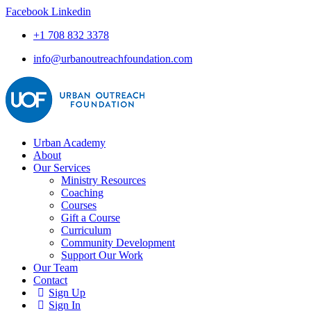
Facebook
Linkedin
+1 708 832 3378
info@urbanoutreachfoundation.com
Urban Academy
About
Our Services
Ministry Resources
Coaching
Courses
Gift a Course
Curriculum
Community Development
Support Our Work
Our Team
Contact
Sign Up
Sign In