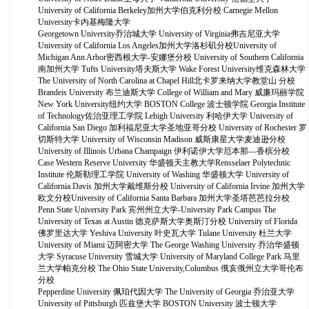
University of California Berkeley加州大学伯克利分校 Carnegie Mellon
University卡内基梅隆大学
Georgetown University乔治城大学 University of Virginia弗吉尼亚大学
University of California Los Angeles加州大学洛杉矶分校University of
Michigan Ann Arbor密西根大学-安娜堡分校 University of Southern California
南加州大学 Tufts University塔夫斯大学 Wake Forest University维克森林大学
The University of North Carolina at Chapel Hill北卡罗来纳大学教堂山 分校
Brandeis University 布兰迪斯大学 College of William and Mary 威廉玛丽学院
New York University纽约大学 BOSTON College 波士顿学院 Georgia Institute
of Technology佐治亚理工学院 Lehigh University 利哈伊大学 University of
California San Diego 加利福尼亚大学圣地亚哥分校 University of Rochester 罗
切斯特大学 University of Wisconsin Madison 威斯康星大学麦迪逊分校
University of Illinois Urbana Champaign 伊利诺伊大学厄本那—香槟分校
Case Western Reserve University 华盛顿天主教大学Rensselaer Polytechnic
Institute 伦斯勒理工学院 University of Washing 华盛顿大学 University of
California Davis 加州大学戴维斯分校 University of California Irvine 加州大学
欧文分校University of California Santa Barbara 加州大学圣塔芭芭拉分校
Penn State University Park 宾州州立大学-University Park Campus The
University of Texas at Austin 德克萨斯大学奥斯汀分校 University of Florida
佛罗里达大学 Yeshiva University 叶史瓦大学 Tulane University 杜兰大学
University of Miami 迈阿密大学 The George Washing University 乔治华盛顿
大学 Syracuse University 雪城大学 University of Maryland College Park 马里
兰大学帕克分校 The Ohio State University,Columbus 俄亥俄州立大学哥伦布
分校
Pepperdine University 佩珀代因大学 The University of Georgia 乔治亚大学
University of Pittsburgh 匹兹堡大学 BOSTON University 波士顿大学