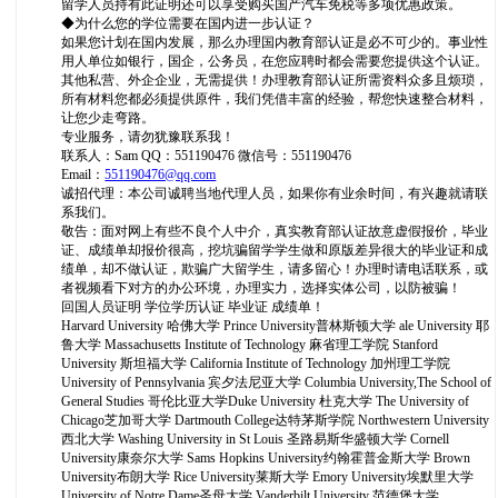
留学人员持有此证明还可以享受购买国产汽车免税等多项优惠政策。
◆为什么您的学位需要在国内进一步认证？
如果您计划在国内发展，那么办理国内教育部认证是必不可少的。事业性
用人单位如银行，国企，公务员，在您应聘时都会需要您提供这个认证。
其他私营、外企企业，无需提供！办理教育部认证所需资料众多且烦琐，
所有材料您都必须提供原件，我们凭借丰富的经验，帮您快速整合材料，
让您少走弯路。
专业服务，请勿犹豫联系我！
联系人：Sam QQ：551190476 微信号：551190476
Email：
551190476@qq.com
诚招代理：本公司诚聘当地代理人员，如果你有业余时间，有兴趣就请联
系我们。
敬告：面对网上有些不良个人中介，真实教育部认证故意虚假报价，毕业
证、成绩单却报价很高，挖坑骗留学学生做和原版差异很大的毕业证和成
绩单，却不做认证，欺骗广大留学生，请多留心！办理时请电话联系，或
者视频看下对方的办公环境，办理实力，选择实体公司，以防被骗！
回国人员证明 学位学历认证 毕业证 成绩单！
Harvard University 哈佛大学 Prince University普林斯顿大学 ale University 耶
鲁大学 Massachusetts Institute of Technology 麻省理工学院 Stanford
University 斯坦福大学 California Institute of Technology 加州理工学院
University of Pennsylvania 宾夕法尼亚大学 Columbia University,The School of
General Studies 哥伦比亚大学Duke University 杜克大学 The University of
Chicago芝加哥大学 Dartmouth College达特茅斯学院 Northwestern University
西北大学 Washing University in St Louis 圣路易斯华盛顿大学 Cornell
University康奈尔大学 Sams Hopkins University约翰霍普金斯大学 Brown
University布朗大学 Rice University莱斯大学 Emory University埃默里大学
University of Notre Dame圣母大学 Vanderbilt University 范德堡大学