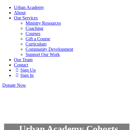
Urban Academy
About
Our Services
Ministry Resources
Coaching
Courses
Gift a Course
Curriculum
Community Development
Support Our Work
Our Team
Contact
Sign Up
Sign In
Donate Now
Urban Academy Cohorts