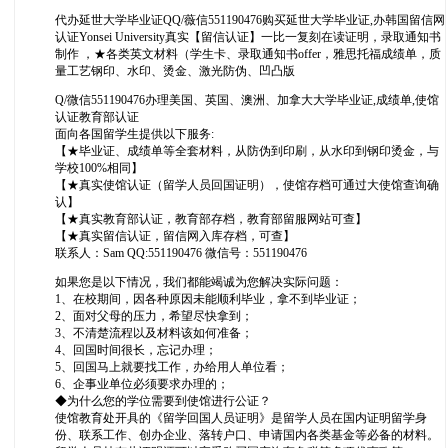
代办延世大学毕业证QQ/薇信551190476购买延世大学毕业证,办韩国留信网
认证Yonsei University真实【留信认证】一比一复刻在读证明，录取通知书
制作 ，★各类英文材料（学生卡、录取通知书offer，雅思托福成绩单，质
量工艺钢印、水印、烫金、激光防伪、凹凸版
Q/微信551190476办理美国、英国、澳洲、加拿大大学毕业证,成绩单,使馆
认证教育部认证
面向各国留学生提供以下服务:
【★毕业证、成绩单等全套材料，从防伪到印刷，从水印到钢印烫金，与
学校100%相同】
【★真实使馆认证（留学人员回国证明），使馆存档可通过大使馆查询确
认】
【★真实教育部认证，教育部存档，教育部留服网站可查】
【★真实留信认证，留信网入库存档，可查】
联系人：Sam QQ:551190476 微信号：551190476
如果您是以下情况，我们都能竭诚为您解决实际问题：
1、在校期间，因各种原因未能顺利毕业，拿不到毕业证；
2、面对父母的压力，希望尽快拿到；
3、不清楚流程以及材料该如何准备；
4、回国时间很长，忘记办理；
5、回国马上就要找工作，办给用人单位看；
6、企事业单位必须要求办理的；
◆为什么您的学位需要到使馆进行公证？
使馆教育处开具的《留学回国人员证明》是留学人员在国内证明留学身
份、联系工作、创办企业、落转户口、申请国内各类基金等必备的材料。