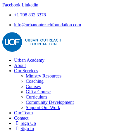
Facebook
Linkedin
+1 708 832 3378
info@urbanoutreachfoundation.com
Urban Academy
About
Our Services
Ministry Resources
Coaching
Courses
Gift a Course
Curriculum
Community Development
Support Our Work
Our Team
Contact
Sign Up
Sign In